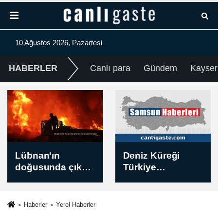
10 Ağustos 2026, Pazartesi
HABERLER
Canlı para
Gündem
Kayser
Deniz Küreği
Çaykur
Türkiye
Rizespor'da
Şampiyonası
Konyaspor maçı
Samsun'da
hazırlıkları başladı
yapılacak
Haberler
Yerel Haberler