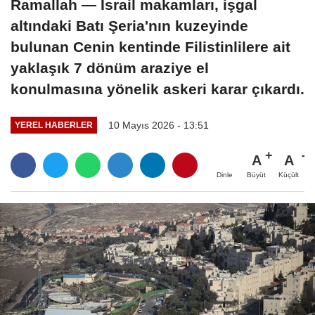
Ramallah — İsrail makamları, işgal
altındaki Batı Şeria'nın kuzeyinde
bulunan Cenin kentinde Filistinlilere ait
yaklaşık 7 dönüm araziye el
konulmasına yönelik askeri karar çıkardı.
10 Mayıs 2026 - 13:51
YEREL HABERLER
A
A
Büyüt
Küçült
Dinle