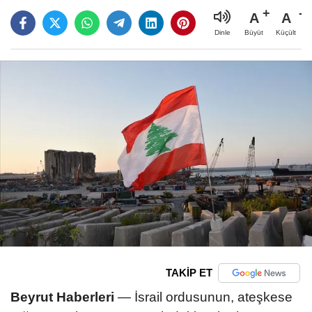
A
A
Büyüt
Küçült
Dinle
TAKİP ET
Beyrut Haberleri
— İsrail ordusunun, ateşkese