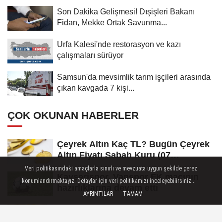
Son Dakika Gelişmesi! Dışişleri Bakanı
Fidan, Mekke Ortak Savunma...
Urfa Kalesi'nde restorasyon ve kazı
çalışmaları sürüyor
Samsun'da mevsimlik tarım işçileri arasında
çıkan kavgada 7 kişi...
ÇOK OKUNAN HABERLER
Çeyrek Altın Kaç TL? Bugün Çeyrek
Altın Fiyatı Sabah Kuru (07
Ağustos...
Veri politikasındaki amaçlarla sınırlı ve mevzuata uygun şekilde çerez
Kayserispor, Vanspor FK maçının
konumlandırmaktayız. Detaylar için veri politikamızı inceleyebilirsiniz...
hazırlıklarına devam etti
AYRINTILAR
TAMAM
Çeyrek Altın Kaç TL? Bugün Çeyrek
Altın Fiyatı Öğle Kuru (08...