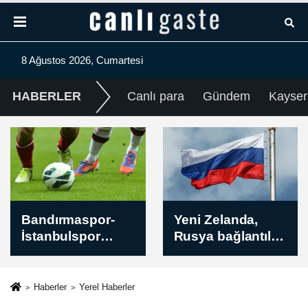
8 Ağustos 2026, Cumartesi
HABERLER
Canlı para
Gündem
Kayser
Yeni Zelanda,
Basketbol: 16 Yaş
Rusya bağlantılı
Altı Avrupa
kişi ve
Erkekler
kuruluşlara
Şampiyonası
yönelik yeni
Haberler
Yerel Haberler
yaptırımlar