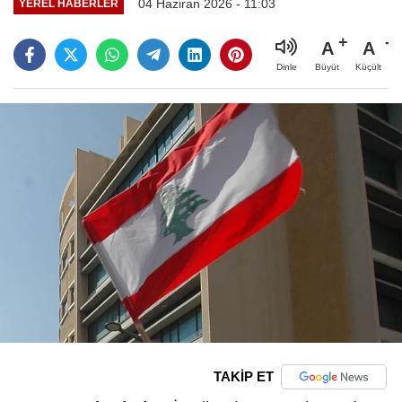
04 Haziran 2026 - 11:03
YEREL HABERLER
A
A
Büyüt
Küçült
Dinle
TAKİP ET