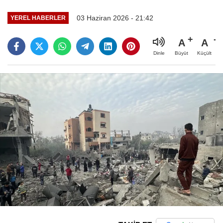
03 Haziran 2026 - 21:42
YEREL HABERLER
A
A
Büyüt
Küçült
Dinle