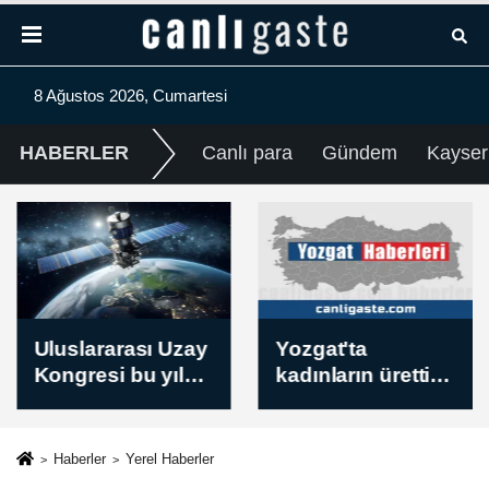
8 Ağustos 2026, Cumartesi
HABERLER
Canlı para
Gündem
Kayser
Uluslararası Uzay
Yozgat'ta
Kongresi bu yıl
kadınların ürettiği
temasını ortak
künefe ve
gelecek için
katmerler birçok
belirledi
ülkede damakları
Haberler
Yerel Haberler
tatlandırıyor