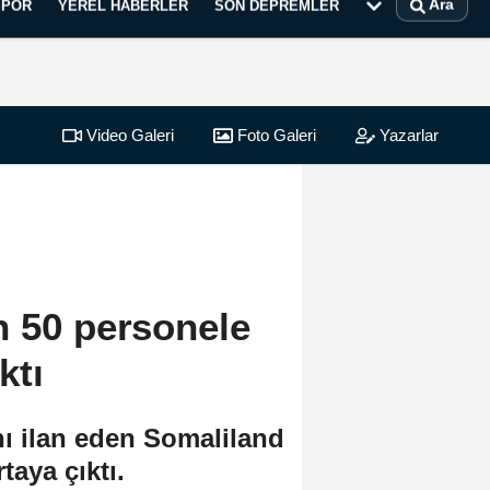
Ara
SPOR
YEREL HABERLER
SON DEPREMLER
Video Galeri
Foto Galeri
Yazarlar
n 50 personele
ktı
nı ilan eden Somaliland
taya çıktı.