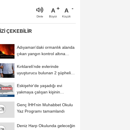
A
A
Büyüt
Küçült
Dinle
IZI ÇEKEBILIR
Adıyaman'daki ormanlık alanda
çıkan yangın kontrol altına
alındı
Kırklareli'nde evlerinde
uyuşturucu bulunan 2 şüpheli
tutuklandı
Eskişehir'de yaşadığı evi
yakmaya çalışan kişinin
yakalanması...
Genç İHH'nin Muhabbet Okulu
Yaz Programı tamamlandı
Deniz Harp Okulunda geleceğin