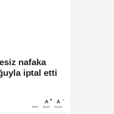
esiz nafaka
uyla iptal etti
A
A
Büyüt
Küçült
Dinle