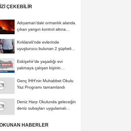
IZI ÇEKEBILIR
Adıyaman'daki ormanlık alanda
çıkan yangın kontrol altına
alındı
Kırklareli'nde evlerinde
uyuşturucu bulunan 2 şüpheli
tutuklandı
Eskişehir'de yaşadığı evi
yakmaya çalışan kişinin
yakalanması...
Genç İHH'nin Muhabbet Okulu
Yaz Programı tamamlandı
Deniz Harp Okulunda geleceğin
deniz subayları uygulamalı
eğitimlerle...
 OKUNAN HABERLER