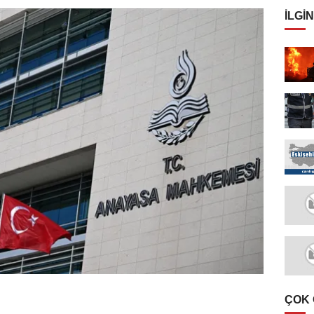
İLGIN
ÇOK