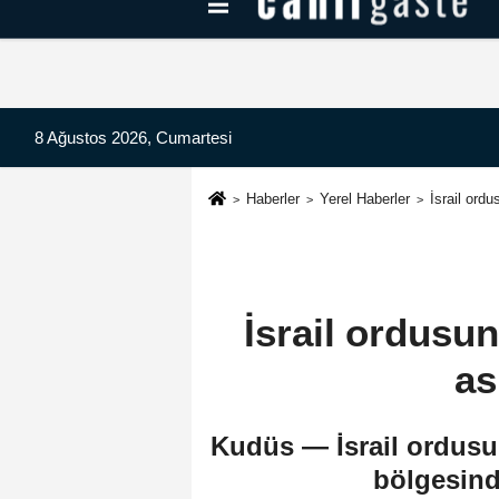
Kayseri Haberleri
Can Radyo Dinle
8 Ağustos 2026, Cumartesi
Haberler
Yerel Haberler
İsrail ord
İsrail ordusu
as
Kudüs — İsrail ordusun
bölgesinde