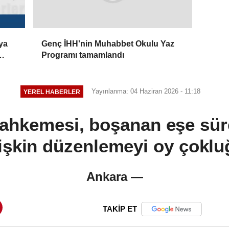
ya
Genç İHH'nin Muhabbet Okulu Yaz
Programı tamamlandı
Yayınlanma: 04 Haziran 2026 - 11:18
YEREL HABERLER
hkemesi, boşanan eşe sür
işkin düzenlemeyi oy çokluğ
Ankara —
TAKİP ET