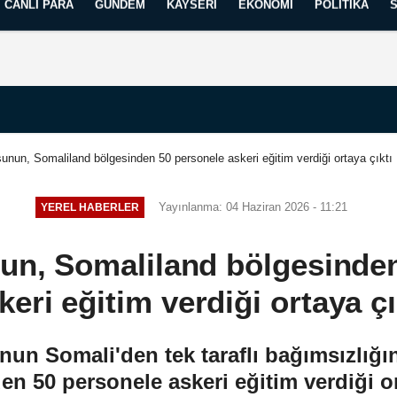
CANLI PARA
GÜNDEM
KAYSERI
EKONOMI
POLITIKA
Künye
İletişim
Yayın İlkelerimiz
usunun, Somaliland bölgesinden 50 personele askeri eğitim verdiği ortaya çıktı
Yayınlanma: 04 Haziran 2026 - 11:21
YEREL HABERLER
nun, Somaliland bölgesinde
keri eğitim verdiği ortaya çı
un Somali'den tek taraflı bağımsızlığı
n 50 personele askeri eğitim verdiği or