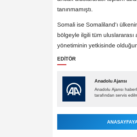
tanınmamıştı.
Somali ise Somaliland'ı ülkeni
bölgeyle ilgili tüm uluslarara
yönetiminin yetkisinde olduğu
EDİTÖR
Anadolu Ajansı
Anadolu Ajansı haberl
tarafından servis edil
ANASAYFAYA 