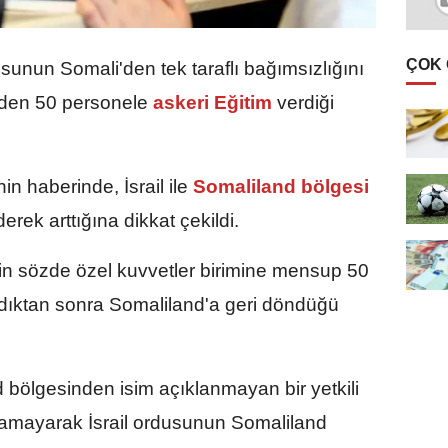
ÇOK
sunun Somali'den tek taraflı bağımsızlığını
nden 50 personele
askeri
Eğitim
verdiği
in haberinde, İsrail ile
Somaliland bölgesi
derek arttığına dikkat çekildi.
n sözde özel kuvvetler birimine mensup 50
 aldıktan sonra Somaliland'a geri döndüğü
ölgesinden isim açıklanmayan bir yetkili
nlamayarak İsrail ordusunun Somaliland