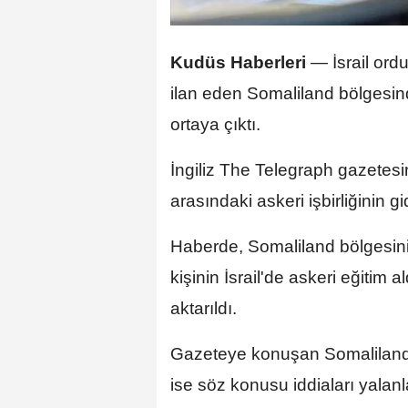
Kudüs Haberleri
— İsrail ordu
ilan eden Somaliland bölgesi
ortaya çıktı.
İngiliz The Telegraph gazetesin
arasındaki askeri işbirliğinin gi
Haberde, Somaliland bölgesini
kişinin İsrail'de askeri eğitim
aktarıldı.
Gazeteye konuşan Somaliland b
ise söz konusu iddiaları yala