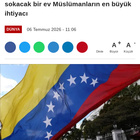
sokacak bir ev Müslümanların en büyük
ihtiyacı
06 Temmuz 2026 - 11:06
DÜNYA
A
A
Büyüt
Küçült
Dinle