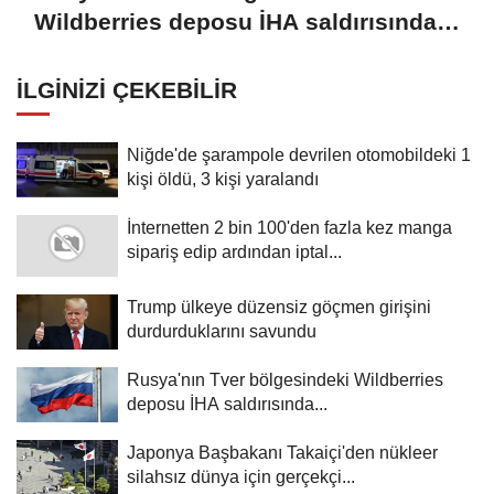
Wildberries deposu İHA saldırısında
tekrar hasar gördü
İLGINIZI ÇEKEBILIR
Niğde'de şarampole devrilen otomobildeki 1
kişi öldü, 3 kişi yaralandı
İnternetten 2 bin 100'den fazla kez manga
sipariş edip ardından iptal...
Trump ülkeye düzensiz göçmen girişini
durdurduklarını savundu
Rusya'nın Tver bölgesindeki Wildberries
deposu İHA saldırısında...
Japonya Başbakanı Takaiçi'den nükleer
silahsız dünya için gerçekçi...