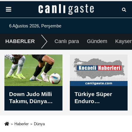
6 Ağustos 2026, Perşembe
HABERLER
Canlı para
Gündem
Kayser
Türkiye Süper
Niğde'de
Enduro
şarampole
Şampiyonası'nın
devrilen
ikinci ayağı
otomobildeki 1
Kocaeli'de
kişi öldü, 3 kişi
Haberler
Dünya
yapılacak
yaralandı