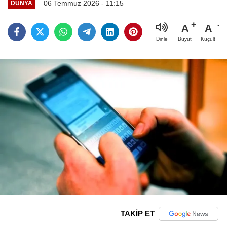
06 Temmuz 2026 - 11:15
DÜNYA
A
A
Büyüt
Küçült
Dinle
TAKİP ET