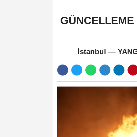
GÜNCELLEME - Ü
İstanbul — YA