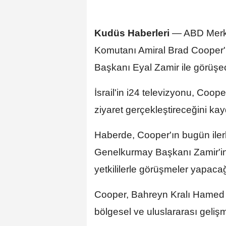
Kudüs Haberleri
— ABD Merke
Komutanı Amiral Brad Cooper'ı
Başkanı Eyal Zamir ile görüşeceğ
İsrail'in i24 televizyonu, Coo
ziyaret gerçekleştireceğini kayd
Haberde, Cooper'ın bugün ilerl
Genelkurmay Başkanı Zamir'in d
yetkililerle görüşmeler yapacağı
Cooper, Bahreyn Kralı Hamed bin
bölgesel ve uluslararası gelişmel