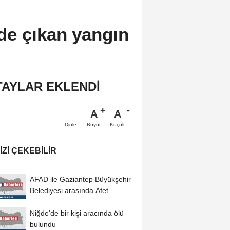
de çıkan yangın
TAYLAR EKLENDİ
A
A
Büyüt
Küçült
Dinle
IZI ÇEKEBILIR
AFAD ile Gaziantep Büyükşehir
Belediyesi arasında Afet
Farkındalık...
Niğde'de bir kişi aracında ölü
bulundu