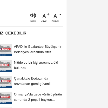
A
A
Büyüt
Küçült
Dinle
IZI ÇEKEBILIR
AFAD ile Gaziantep Büyükşehir
Belediyesi arasında Afet
Farkındalık...
Niğde'de bir kişi aracında ölü
bulundu
Çanakkale Boğazı'nda
arızalanan gemi güvenli
bölgeye demirletildi
Ormanya'da gece yürüyüşünün
sonunda 2 peçeli baykuş
doğaya salındı