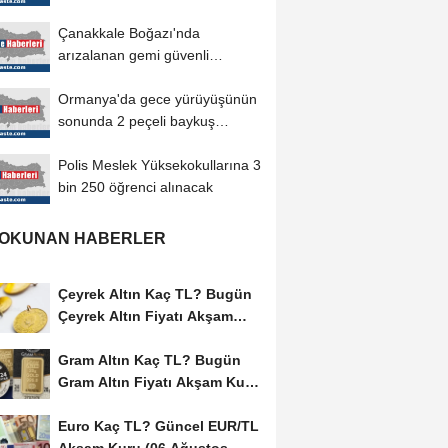
Çanakkale Boğazı'nda
arızalanan gemi güvenli
bölgeye demirletildi
Ormanya'da gece yürüyüşünün
sonunda 2 peçeli baykuş
doğaya salındı
Polis Meslek Yüksekokullarına 3
bin 250 öğrenci alınacak
 OKUNAN HABERLER
Çeyrek Altın Kaç TL? Bugün
Çeyrek Altın Fiyatı Akşam
Kuru (06...
Gram Altın Kaç TL? Bugün
Gram Altın Fiyatı Akşam Kuru
(06 Ağustos...
Euro Kaç TL? Güncel EUR/TL
Akşam Kuru (06 Ağustos