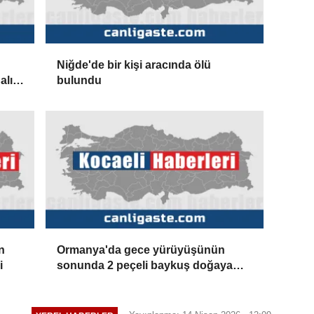
Niğde'de bir kişi aracında ölü
alık
bulundu
iği
n
Ormanya'da gece yürüyüşünün
i
sonunda 2 peçeli baykuş doğaya
salındı