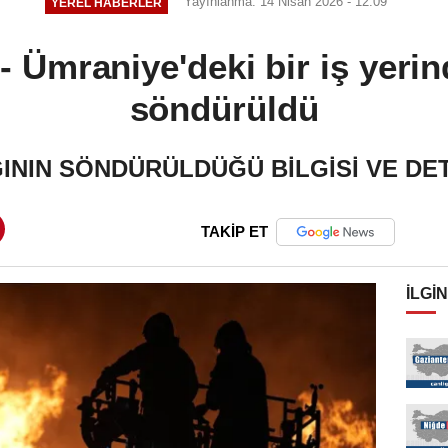
Yayınlanma: 14 Nisan 2026 - 12:09
YEREL HABERLER
mraniye'deki bir iş yerin
söndürüldü
NGININ SÖNDÜRÜLDÜĞÜ BİLGİSİ VE DE
TAKİP ET
İLGIN