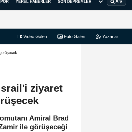
Ara
SPOR
YEREL HABERLER
SON DEPREMLER
Video Galeri
Foto Galeri
Yazarlar
 görüşecek
ail'i ziyaret
örüşecek
omutanı Amiral Brad
Zamir ile görüşeceği