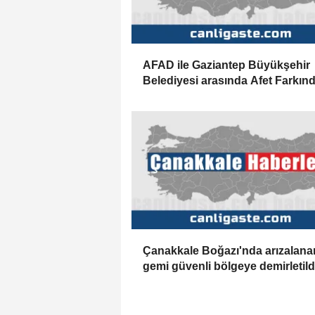
AFAD ile Gaziantep Büyükşehir
Belediyesi arasında Afet Farkınd
Merkezi kurulmasına ilişkin işbirl
protokolü
Çanakkale Boğazı'nda arızalana
gemi güvenli bölgeye demirletild