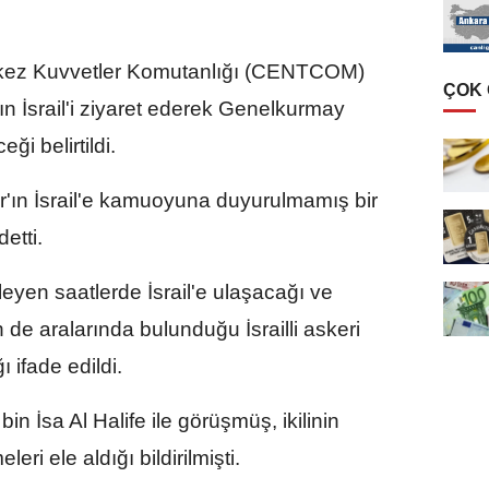
z Kuvvetler Komutanlığı (CENTCOM)
ÇOK
n İsrail'i ziyaret ederek Genelkurmay
i belirtildi.
per'ın İsrail'e kamuoyuna duyurulmamış bir
etti.
eyen saatlerde İsrail'e ulaşacağı ve
e aralarında bulunduğu İsrailli askeri
 ifade edildi.
 İsa Al Halife ile görüşmüş, ikilinin
eri ele aldığı bildirilmişti.