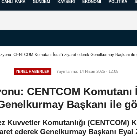
CANLI PARA
GÜNDEM
KAYSERI
EKONOMI
POLITIKA
Künye
İletişim
Yayın İlkelerimiz
evizyonu: CENTCOM Komutanı İsrail'i ziyaret ederek Genelkurmay Başkanı ile
Yayınlanma: 14 Nisan 2026 - 12:09
YEREL HABERLER
izyonu: CENTCOM Komutanı İsr
Genelkurmay Başkanı ile g
 Kuvvetler Komutanlığı (CENTCOM) K
ziyaret ederek Genelkurmay Başkanı Eyal 