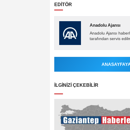
EDİTÖR
Anadolu Ajansı
Anadolu Ajansı haberl
tarafından servis edil
ANASAYFAYA 
İLGINIZI ÇEKEBILIR