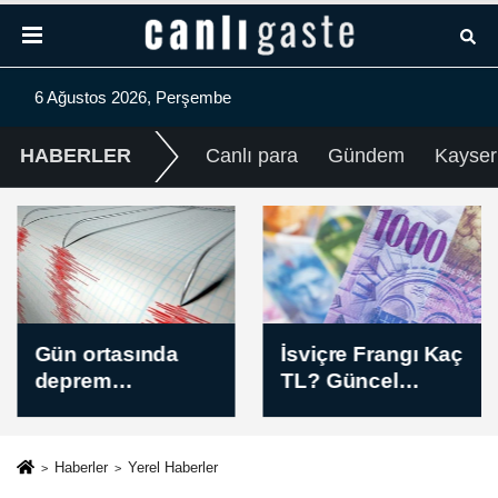
6 Ağustos 2026, Perşembe
HABERLER
Canlı para
Gündem
Kayser
Gün ortasında
İsviçre Frangı Kaç
deprem
TL? Güncel
hareketliliği:
CHF/TL Öğle
Güncel liste
Kuru (06 Ağustos
(06.08.2026)
2026)
Haberler
Yerel Haberler