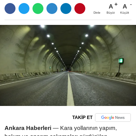
A
A
Büyüt
Küçült
Dinle
TAKİP ET
Ankara Haberleri
— Kara yollarının yapım,