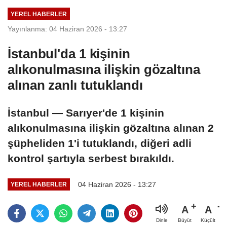
toprak
YEREL HABERLER
bütünlüğünü
Yayınlanma: 04 Haziran 2026 - 13:27
hedef alan
saldırılar, ülkenin
İstanbul'da 1 kişinin
istikrarına yönelik
alıkonulmasına ilişkin gözaltına
en büyük
tehditlerden
alınan zanlı tutuklandı
biridir
İstanbul — Sarıyer'de 1 kişinin
alıkonulmasına ilişkin gözaltına alınan 2
şüpheliden 1'i tutuklandı, diğeri adli
kontrol şartıyla serbest bırakıldı.
04 Haziran 2026 - 13:27
YEREL HABERLER
A
A
Büyüt
Küçült
Dinle