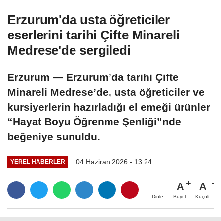
Erzurum'da usta öğreticiler
eserlerini tarihi Çifte Minareli
Medrese'de sergiledi
Erzurum — Erzurum’da tarihi Çifte
Minareli Medrese’de, usta öğreticiler ve
kursiyerlerin hazırladığı el emeği ürünler
“Hayat Boyu Öğrenme Şenliği”nde
beğeniye sunuldu.
04 Haziran 2026 - 13:24
YEREL HABERLER
A
A
Büyüt
Küçült
Dinle