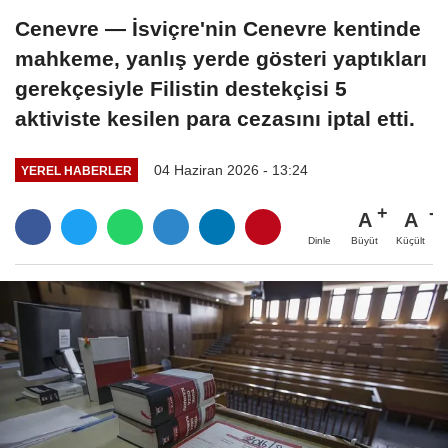
Cenevre — İsviçre'nin Cenevre kentinde
mahkeme, yanlış yerde gösteri yaptıkları
gerekçesiyle Filistin destekçisi 5
aktiviste kesilen para cezasını iptal etti.
04 Haziran 2026 - 13:24
YEREL HABERLER
A
A
Büyüt
Küçült
Dinle