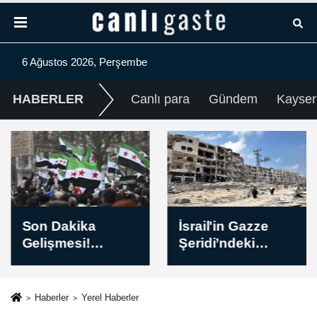
6 Ağustos 2026, Perşembe
HABERLER
Canlı para
Gündem
Kayser
Son Dakika
İsrail'in Gazze
Gelişmesi!
Şeridi’ndeki
Dışişleri Bakanı
saldırılarında can
Fidan: İsrail'in
kaybı 73 bin
Suriye'nin
382'ye yükseldi
Haberler
Yerel Haberler
egemenliğini ve