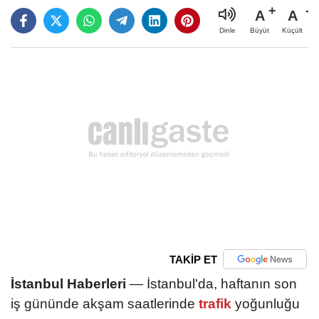
A
A
Büyüt
Küçült
Dinle
TAKİP ET
İstanbul Haberleri
— İstanbul'da, haftanın son
iş gününde akşam saatlerinde
trafik
yoğunluğu