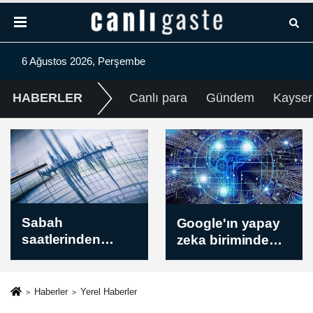
6 Ağustos 2026, Perşembe
HABERLER
Canlı para
Gündem
Kayser
Google'ın yapay
İsrail güçleri Batı
zeka biriminde
Şeria'da bazı
üst düzey görev
beldelere baskın
değişimi
düzenledi, el-
Bire'de 3 evi
Haberler
Yerel Haberler
kışlaya çevirdi