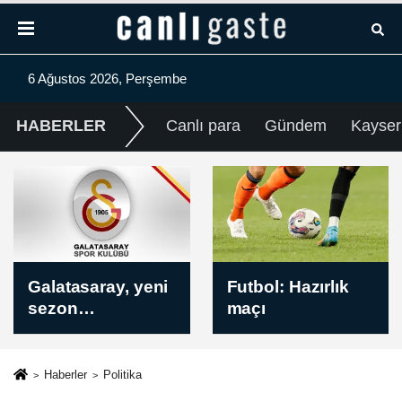
6 Ağustos 2026, Perşembe
HABERLER
Canlı para
Gündem
Kayser
Inter Turku -
Futbol: Hazırlık
Vaduz Maçında
maçı
Kazanan Belli
Oldu! İşte Sonuç
(2-1)
Haberler
Politika