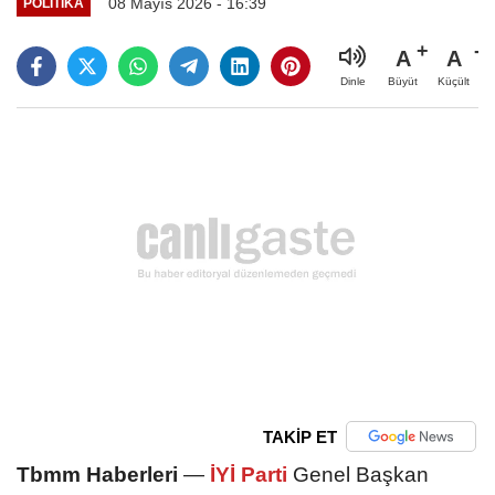
08 Mayıs 2026 - 16:39
POLITIKA
A
A
Büyüt
Küçült
Dinle
TAKİP ET
Tbmm Haberleri
—
İYİ Parti
Genel Başkan