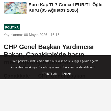
Euro Kaç TL? Güncel EUR/TL Öğle
Kuru (05 Ağustos 2026)
POLITIKA
Yayınlanma: 08 Mayıs 2026 - 16:18
CHP Genel Başkan Yardımcısı
Bakan, Çanakkale'de basın
mensuplarıyla buluştu
Veri politikasındaki amaçlarla sınırlı ve mevzuata uygun şekilde çerez
konumlandırmaktayız. Detaylar için veri politikamızı inceleyebilirsiniz...
AYRINTILAR
TAMAM
Çanakkale — CHP Genel Başkan
Yardımcısı Murat Bakan, partisinin
Çanakkale İl Başkanlığı'nda basın
toplantısı düzenledi.
08 Mayıs 2026 - 16:18
POLITIKA