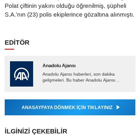
Polat çiftinin yakını olduğu öğrenilmiş, şüpheli
S.A.'nın (23) polis ekiplerince gözaltına alınmıştı.
EDİTÖR
Anadolu Ajansı
Anadolu Ajansı haberleri, son dakika
gelişmeleri. Bu haber Anadolu Ajansı
tarafından servis edilmiştir. Anadolu Ajansı
tarafından geçilen tüm...
ANASAYFAYA DÖNMEK İÇİN TIKLAYINIZ
İLGINIZI ÇEKEBILIR