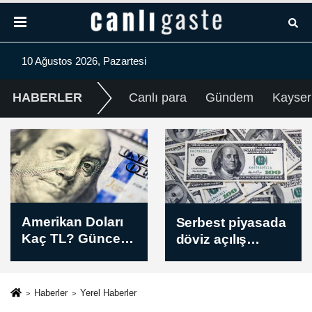
10 Ağustos 2026, Pazartesi
HABERLER
Canlı para
Gündem
Kayser
Sabah
Serbest piyasada
saatlerinden
döviz açılış
itibaren
fiyatları / 10
kaydedilen son
Ağustos 2026
depremler
Haberler
Yerel Haberler
(10.08.2026)