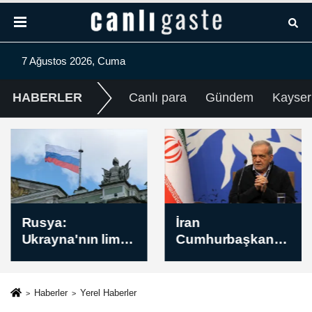
7 Ağustos 2026, Cuma
HABERLER
Canlı para
Gündem
Kayser
Rusya:
İran
Ukrayna'nın liman
Cumhurbaşkanı
ve gemilerine
Pezeşkiyan, ABD
yönelik saldırıları
ile mutabakatın
sürdürdük
uygulanmasını
Haberler
Yerel Haberler
desteklediklerini