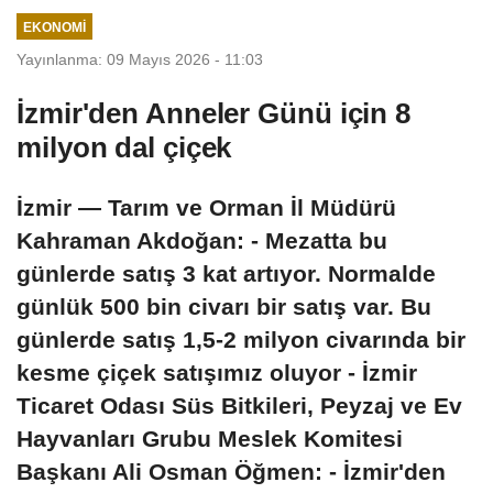
sayıda kişi
dolarlık hibe
EKONOMI
yaralandı
Yayınlanma: 09 Mayıs 2026 - 11:03
İzmir'den Anneler Günü için 8
milyon dal çiçek
İzmir — Tarım ve Orman İl Müdürü
Kahraman Akdoğan: - Mezatta bu
günlerde satış 3 kat artıyor. Normalde
günlük 500 bin civarı bir satış var. Bu
günlerde satış 1,5-2 milyon civarında bir
kesme çiçek satışımız oluyor - İzmir
Ticaret Odası Süs Bitkileri, Peyzaj ve Ev
Hayvanları Grubu Meslek Komitesi
Başkanı Ali Osman Öğmen: - İzmir'den