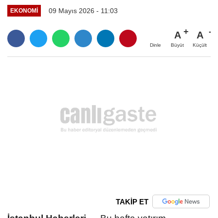
09 Mayıs 2026 - 11:03
EKONOMI
A
A
Büyüt
Küçült
Dinle
TAKİP ET