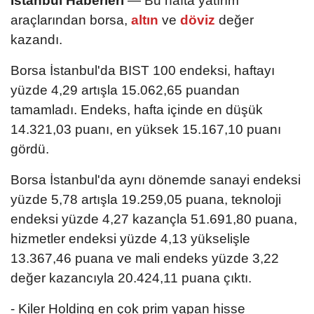
İstanbul Haberleri
— Bu hafta yatırım
araçlarından borsa,
altın
ve
döviz
değer
kazandı.
Borsa İstanbul'da BIST 100 endeksi, haftayı
yüzde 4,29 artışla 15.062,65 puandan
tamamladı. Endeks, hafta içinde en düşük
14.321,03 puanı, en yüksek 15.167,10 puanı
gördü.
Borsa İstanbul'da aynı dönemde sanayi endeksi
yüzde 5,78 artışla 19.259,05 puana, teknoloji
endeksi yüzde 4,27 kazançla 51.691,80 puana,
hizmetler endeksi yüzde 4,13 yükselişle
13.367,46 puana ve mali endeks yüzde 3,22
değer kazancıyla 20.424,11 puana çıktı.
- Kiler Holding en çok prim yapan hisse