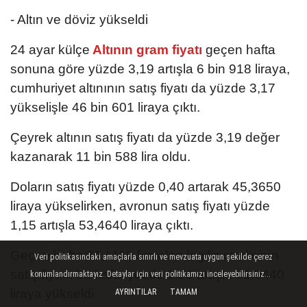
- Altın ve döviz yükseldi
24 ayar külçe
Altının gram fiyatı
geçen hafta
sonuna göre yüzde 3,19 artışla 6 bin 918 liraya,
cumhuriyet altınının satış fiyatı da yüzde 3,17
yükselişle 46 bin 601 liraya çıktı.
Çeyrek altının satış fiyatı da yüzde 3,19 değer
kazanarak 11 bin 588 lira oldu.
Doların satış fiyatı yüzde 0,40 artarak 45,3650
liraya yükselirken, avronun satış fiyatı yüzde
1,15 artışla 53,4640 liraya çıktı.
Geçen hafta 61,1110 lira olan İngiliz sterlininin
Veri politikasındaki amaçlarla sınırlı ve mevzuata uygun şekilde çerez
satış fiyatı, bu hafta yüzde 1,20 artışla 61,8440
konumlandırmaktayız. Detaylar için veri politikamızı inceleyebilirsiniz...
liraya yükseldi.
AYRINTILAR
TAMAM