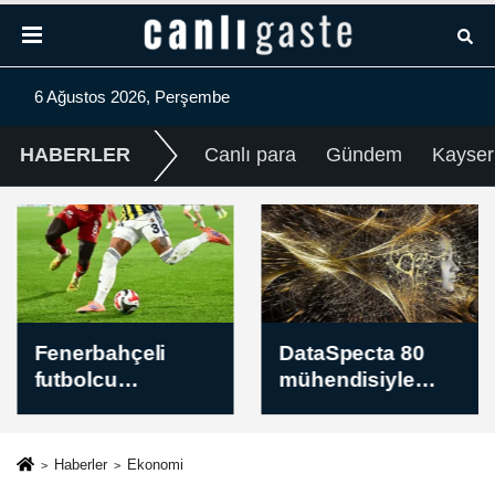
6 Ağustos 2026, Perşembe
HABERLER
Canlı para
Gündem
Kayser
Fenerbahçeli
DataSpecta 80
futbolcu
mühendisiyle
Oosterwolde'nin
yerli yapay zeka
arka adale
modelleri için
tendonunda kısmi
çalışıyor
Haberler
Ekonomi
yırtık tespit edildi