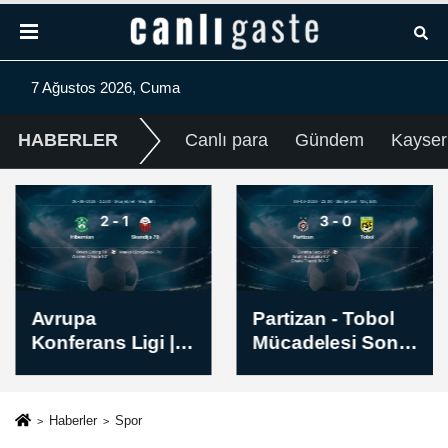
7 Ağustos 2026, Cuma
HABERLER
Canlı para
Gündem
Kayser
Avrupa
Partizan - Tobol
Konferans Ligi |
Mücadelesi Sona
Hibernian -
Erdi - Skor: 3-0
Skendija 79 Maç
Sonucu: 2-1
Haberler
Spor