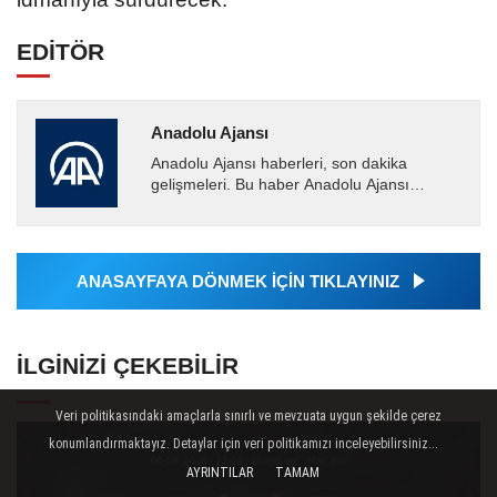
EDİTÖR
Anadolu Ajansı
Anadolu Ajansı haberleri, son dakika
gelişmeleri. Bu haber Anadolu Ajansı
tarafından servis edilmiştir. Anadolu Ajansı
tarafından geçilen tüm...
ANASAYFAYA DÖNMEK İÇİN TIKLAYINIZ
İLGINIZI ÇEKEBILIR
Veri politikasındaki amaçlarla sınırlı ve mevzuata uygun şekilde çerez
konumlandırmaktayız. Detaylar için veri politikamızı inceleyebilirsiniz...
AYRINTILAR
TAMAM