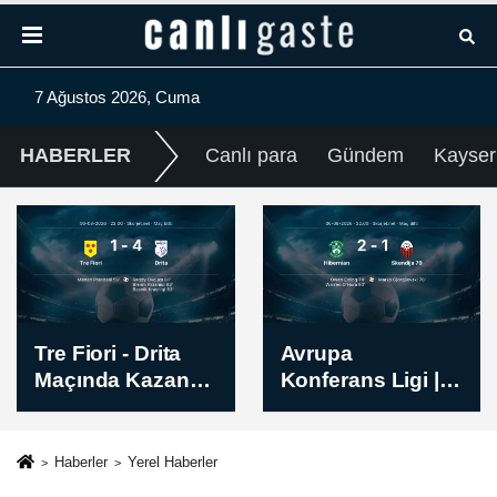
7 Ağustos 2026, Cuma
HABERLER
Canlı para
Gündem
Kayser
Tre Fiori - Drita
Avrupa
Maçında Kazanan
Konferans Ligi |
Belli Oldu! İşte
Hibernian -
Sonuç (1-4)
Skendija 79 Maç
Sonucu: 2-1
Haberler
Yerel Haberler