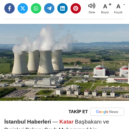
A
A
Büyüt
Küçült
Dinle
TAKİP ET
İstanbul Haberleri
—
Katar
Başbakanı ve