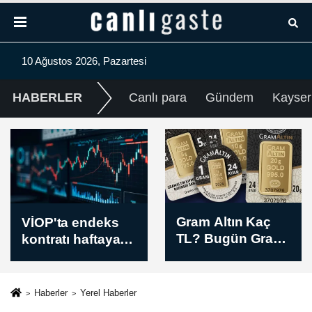
10 Ağustos 2026, Pazartesi
HABERLER
Canlı para
Gündem
Kayser
Gram Altın Kaç
Dolar/TL 47,72
TL? Bugün Gram
seviyesinden
Altın Fiyatı Sabah
işlem görüyor / 10
Kuru (10 Ağustos
Ağustos 2026
2026)
Haberler
Yerel Haberler