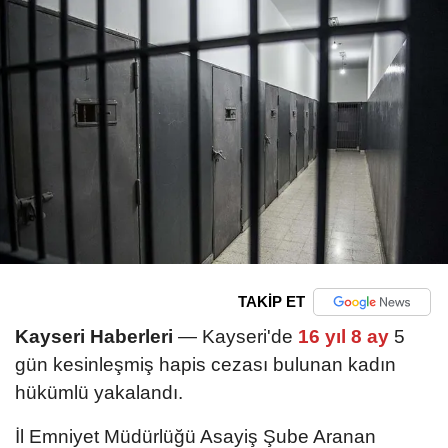
TAKİP ET
Kayseri Haberleri
— Kayseri'de
16 yıl 8 ay
5
gün kesinleşmiş hapis cezası bulunan kadın
hükümlü yakalandı.
İl Emniyet Müdürlüğü Asayiş Şube Aranan