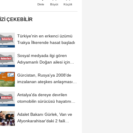
Büyüt
Küçült
Dinle
IZI ÇEKEBILIR
Türkiye'nin en erkenci üzümü
Trakya İlkerende hasat başladı
Sosyal medyada ilgi gören
Adıyamanlı Doğan ailesi için
aile danışmanlığı...
Gürcistan, Rusya'ya 2008'de
imzalanan ateşkes anlaşmasına
uyma çağrısında...
Antalya'da dereye devrilen
otomobilin sürücüsü hayatını
kaybetti
Adalet Bakanı Gürlek, Van ve
Afyonkarahisar'daki 2 faili
meçhul olayın...