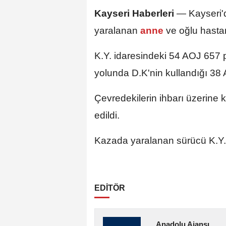
Kayseri Haberleri
— Kayseri'de
yaralanan
anne
ve oğlu hastan
K.Y. idaresindeki 54 AOJ 657 p
yolunda D.K'nin kullandığı 38 
Çevredekilerin ihbarı üzerine 
edildi.
Kazada yaralanan sürücü K.Y. 
EDİTÖR
Anadolu Ajansı