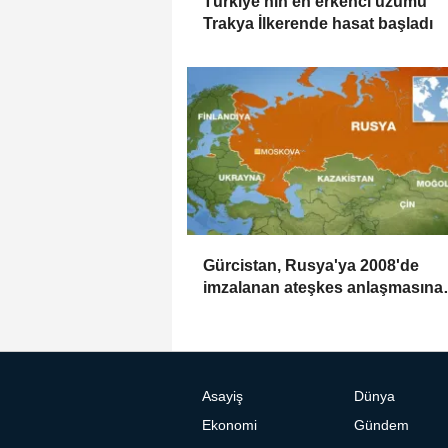
Türkiye'nin en erkenci üzümü
Trakya İlkerende hasat başladı
Gürcistan, Rusya'ya 2008'de
imzalanan ateşkes anlaşmasına
uyma çağrısında bulundu
Asayiş
Dünya
Ekonomi
Gündem