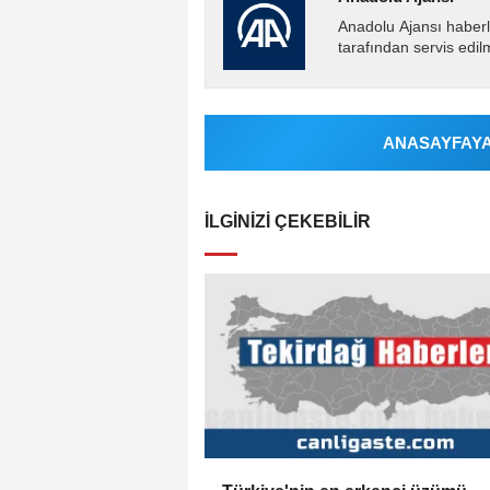
Anadolu Ajansı haberl
tarafından servis edil
ANASAYFAYA 
İLGINIZI ÇEKEBILIR