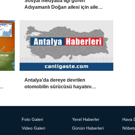
Sosyal medyada ilgi gören
Adıyamanlı Doğan ailesi için aile
danışmanlığı süreci başlatıldı
Antalya'da dereye devrilen
otomobilin sürücüsü hayatını
kaybetti
Foto Galeri
Yerel Haberler
Hava 
Video Galeri
Günün Haberleri
Nöbetc