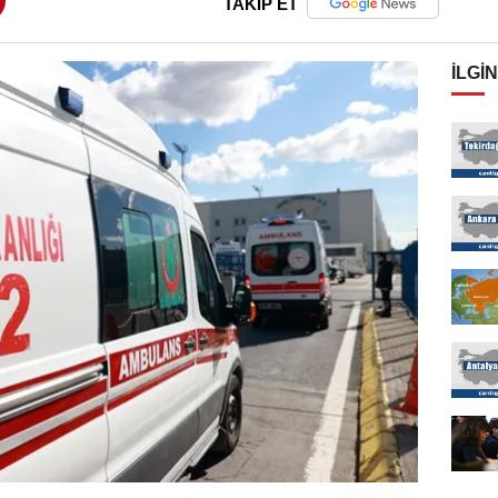
TAKİP ET
İLGIN