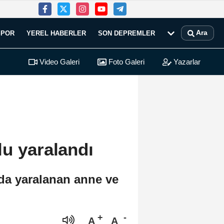
Ara
SPOR
YEREL HABERLER
SON DEPREMLER
Video Galeri
Foto Galeri
Yazarlar
lu yaralandı
nda yaralanan anne ve
A
A