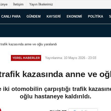
Künye
İletişim
Yayın İlkelerimiz
CANLI PARA
GÜNDEM
KAYSERI
EKONOMI
POLITIKA
 trafik kazasında anne ve oğlu yaralandı
Yayınlanma: 10 Mayıs 2026 - 23:03
YEREL HABERLER
trafik kazasında anne ve oğ
 iki otomobilin çarpıştığı trafik kazası
oğlu hastaneye kaldırıldı.