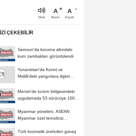
A
A
Büyüt
Küçült
Dinle
IZI ÇEKEBILIR
Samsun'da koruma altındaki
kum zambakları görüntülendi
Yunanistan'da Korint ve
Midilli'deki yangınlara ilişkin
soruşturmalarda...
Mersin'de turizm bölgesindeki
uygulamada 53 sürücüye 150
bin 779 lira...
Myanmar yönetimi, ASEAN
Myanmar özel temsilcisi
mekanizmasının
Türk kozmetik üreticileri güneş
sürdürülmesine...