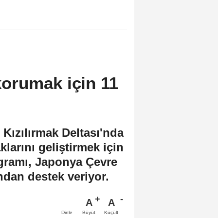
 korumak için 11
ızılırmak Deltası'nda
klarını geliştirmek için
ogramı, Japonya Çevre
dan destek veriyor.
A
A
Büyüt
Küçült
Dinle