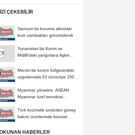
IZI ÇEKEBILIR
Samsun'da koruma altındaki
kum zambakları görüntülendi
Yunanistan'da Korint ve
Midilli'deki yangınlara ilişkin
soruşturmalarda...
Mersin'de turizm bölgesindeki
uygulamada 53 sürücüye 150
bin 779 lira...
Myanmar yönetimi, ASEAN
Myanmar özel temsilcisi
mekanizmasının
Türk kozmetik üreticileri güneş
sürdürülmesine...
bakım ürünlerinde küresel
pazardaki...
 OKUNAN HABERLER