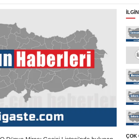
İLGIN
ÇOK