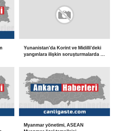
m
Yunanistan'da Korint ve Midilli'deki
yangınlara ilişkin soruşturmalarda 3
kişi gözaltına alındı
Myanmar yönetimi, ASEAN