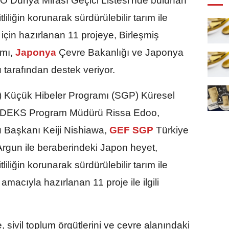
Dünya Mirası Geçici Listesi'nde bulunan
liliğin korunarak sürdürülebilir tarım ile
için hazırlanan 11 projeye, Birleşmiş
mı,
Japonya
Çevre Bakanlığı ve Japonya
arafından destek veriyor.
 Küçük Hibeler Programı (SGP) Küresel
MDEKS Program Müdürü Rissa Edoo,
Başkanı Keiji Nishiawa,
GEF SGP
Türkiye
rgun ile beraberindeki Japon heyet,
liliğin korunarak sürdürülebilir tarım ile
amacıyla hazırlanan 11 proje ile ilgili
ivil toplum örgütlerini ve çevre alanındaki