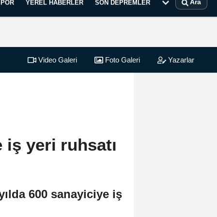
Ara
SPOR
YEREL HABERLER
SON DEPREMLER
Video Galeri
Foto Galeri
Yazarlar
iş yeri ruhsatı
ılda 600 sanayiciye iş