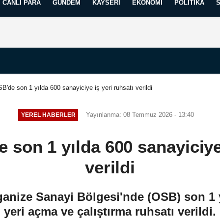
CANLI PARA
GÜNDEM
KAYSERI
EKONOMI
POLITIKA
Künye
İletişim
Yayın İlkelerimiz
B'de son 1 yılda 600 sanayiciye iş yeri ruhsatı verildi
Yayınlanma: 08 Temmuz 2026 - 13:40
YEREL HABERLER
 son 1 yılda 600 sanayiciye 
verildi
anize Sanayi Bölgesi'nde (OSB) son 1 y
yeri açma ve çalıştırma ruhsatı verildi.