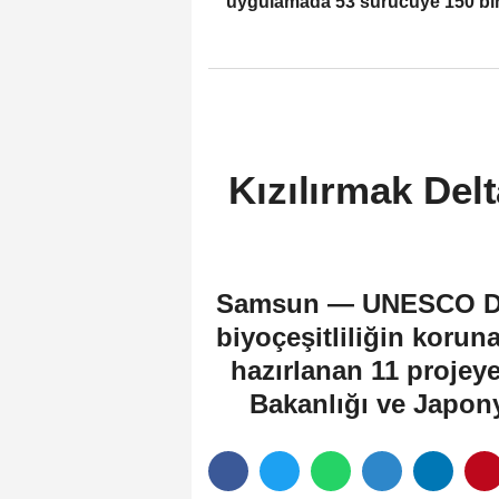
uygulamada 53 sürücüye 150 bi
779 lira ceza verildi
Kızılırmak Delt
Samsun — UNESCO Düny
biyoçeşitliliğin koruna
hazırlanan 11 projey
Bakanlığı ve Japon