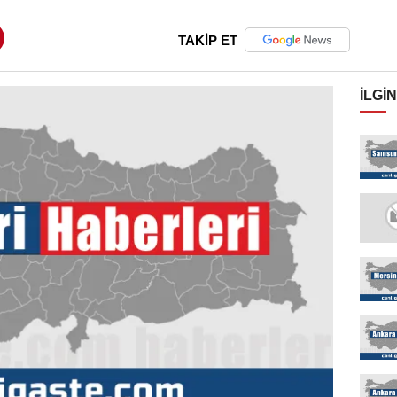
TAKİP ET
İLGIN