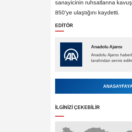
sanayicinin ruhsatlarına kavuş
850’ye ulaştığını kaydetti.
EDİTÖR
Anadolu Ajansı
Anadolu Ajansı haberl
tarafından servis edil
ANASAYFAYA 
İLGINIZI ÇEKEBILIR