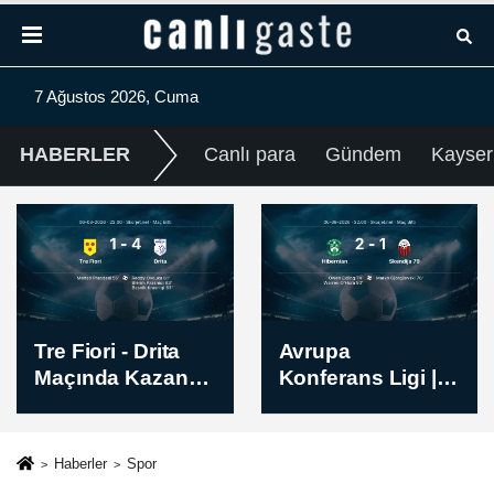
7 Ağustos 2026, Cuma
HABERLER
Canlı para
Gündem
Kayser
Avrupa
Partizan - Tobol
Konferans Ligi |
Mücadelesi Sona
Hibernian -
Erdi - Skor: 3-0
Skendija 79 Maç
Sonucu: 2-1
Haberler
Spor