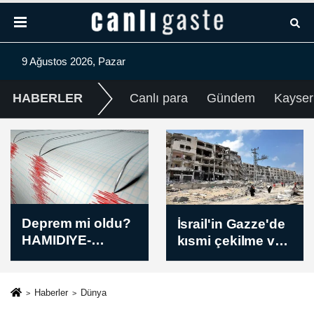
9 Ağustos 2026, Pazar
HABERLER
Canlı para
Gündem
Kayser
İsrail'in Gazze'de
Ürdün ve
kısmi çekilme ve
Bahreyn dışişleri
çok uluslu güç
bakanları
konuşlandırma
bölgesel
seçeneğini
gelişmeleri
Haberler
Dünya
değerlendirdiği
görüştü