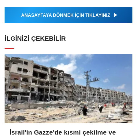
tarafından geçilen tüm...
ANASAYFAYA DÖNMEK İÇİN TIKLAYINIZ
İLGINIZI ÇEKEBILIR
İsrail'in Gazze'de kısmi çekilme ve