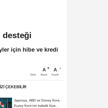
i desteği
ler için hibe ve kredi
A
A
Büyüt
Küçült
Dinle
IZI ÇEKEBILIR
Japonya, ABD ve Güney Kore,
Kuzey Kore'nin balistik füze