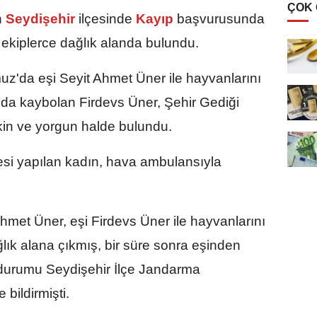
ÇOK
n
Seydişehir
ilçesinde
Kayıp
başvurusunda
 ekiplerce dağlık alanda bulundu.
z'da eşi Seyit Ahmet Üner ile hayvanlarını
landa kaybolan Firdevs Üner, Şehir Gediği
kin ve yorgun halde bulundu.
esi yapılan kadın, hava ambulansıyla
hmet Üner, eşi Firdevs Üner ile hayvanlarını
lık alana çıkmış, bir süre sonra eşinden
urumu Seydişehir İlçe Jandarma
 bildirmişti.