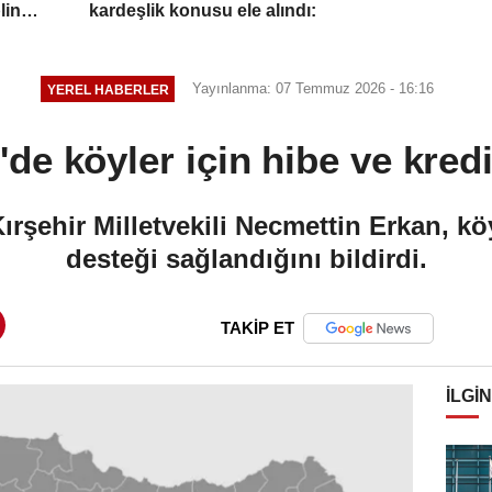
line
kardeşlik konusu ele alındı:
Yayınlanma: 07 Temmuz 2026 - 16:16
YEREL HABERLER
'de köyler için hibe ve kred
ırşehir Milletvekili Necmettin Erkan, köy
desteği sağlandığını bildirdi.
TAKİP ET
İLGIN