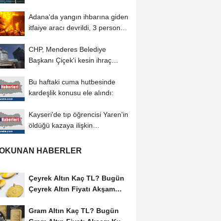
fırlatmasını...
Adana'da yangın ihbarına giden
itfaiye aracı devrildi, 3 personel
yaralandı
CHP, Menderes Belediye
Başkanı Çiçek'i kesin ihraç
talebiyle disipline...
Bu haftaki cuma hutbesinde
kardeşlik konusu ele alındı:
Kayseri'de tıp öğrencisi Yaren'in
öldüğü kazaya ilişkin
sürücünün...
 OKUNAN HABERLER
Çeyrek Altın Kaç TL? Bugün
Çeyrek Altın Fiyatı Akşam
Kuru (06...
Gram Altın Kaç TL? Bugün