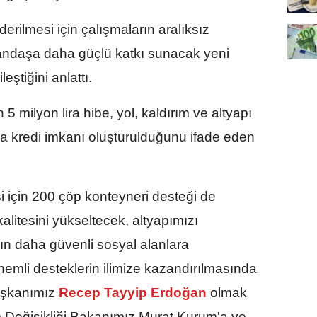
iderilmesi için çalışmaların aralıksız
andaşa daha güçlü katkı sunacak yeni
eştiğini anlattı.
5 milyon lira hibe, yol, kaldırım ve altyapı
ira kredi imkanı oluşturulduğunu ifade eden
i için 200 çöp konteyneri desteği de
alitesini yükseltecek, altyapımızı
ın daha güvenli sosyal alanlara
mli desteklerin ilimize kazandırılmasında
şkanımız
Recep Tayyip Erdoğan
olmak
im Değişikliği Bakanımız Murat Kurum'a ve