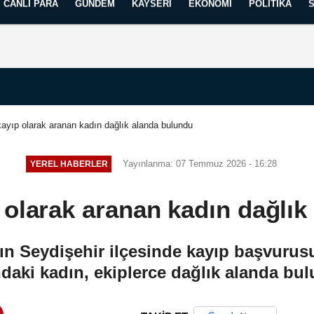
CANLI PARA
GÜNDEM
KAYSERI
EKONOMI
POLITIKA
Künye
İletişim
Yayın İlkelerimiz
ayıp olarak aranan kadın dağlık alanda bulundu
Yayınlanma: 07 Temmuz 2026 - 16:28
YEREL HABERLER
 olarak aranan kadın dağlık
n Seydişehir ilçesinde kayıp başvurus
daki kadın, ekiplerce dağlık alanda bu