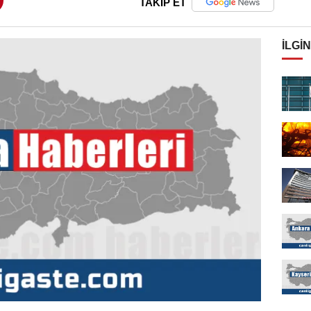
TAKİP ET
İLGIN