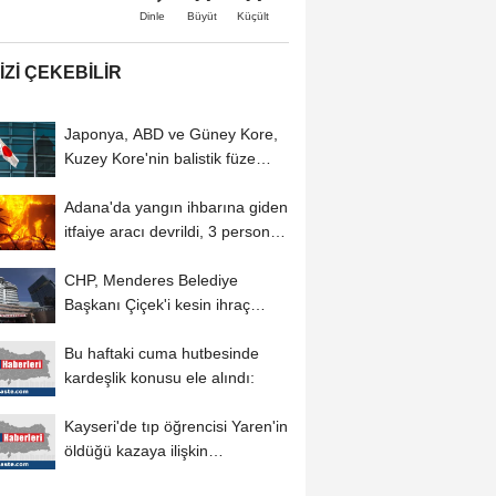
Büyüt
Küçült
Dinle
IZI ÇEKEBILIR
Japonya, ABD ve Güney Kore,
Kuzey Kore'nin balistik füze
fırlatmasını...
Adana'da yangın ihbarına giden
itfaiye aracı devrildi, 3 personel
yaralandı
CHP, Menderes Belediye
Başkanı Çiçek'i kesin ihraç
talebiyle disipline...
Bu haftaki cuma hutbesinde
kardeşlik konusu ele alındı:
Kayseri'de tıp öğrencisi Yaren'in
öldüğü kazaya ilişkin
sürücünün...