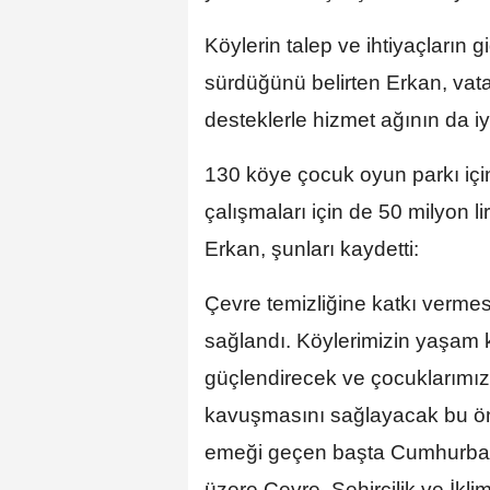
Köylerin talep ve ihtiyaçların g
sürdüğünü belirten Erkan, vat
desteklerle hizmet ağının da iyil
130 köye çocuk oyun parkı için 
çalışmaları için de 50 milyon l
Erkan, şunları kaydetti:
Çevre temizliğine katkı vermes
sağlandı. Köylerimizin yaşam k
güçlendirecek ve çocuklarımız
kavuşmasını sağlayacak bu öne
emeği geçen başta Cumhurba
üzere Çevre, Şehircilik ve İkl