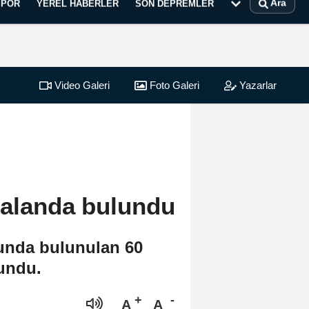
Ara
SPOR
YEREL HABERLER
SON DEPREMLER
Video Galeri
Foto Galeri
Yazarlar
 alanda bulundu
unda bulunulan 60
lundu.
A
A