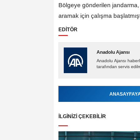
Bölgeye gönderilen jandarma, A
aramak için çalışma başlatmışt
EDİTÖR
Anadolu Ajansı
Anadolu Ajansı haberl
tarafından servis edil
ANASAYFAYA 
İLGINIZI ÇEKEBILIR