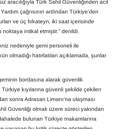
iz aracılığıyla Türk Sahil Güvenliğinden acil
 Yardım çağrısının ardından Türkiye’den
ları ve üç fırkateyn, iki saat içerisinde
ktaya intikal etmiştir.” denildi.
eniz nedeniyle gemi personeli ile
ün olmadığı hatırlatılan açıklamada, şunlar
, geminin bordasına alarak güvenlik
 Türkiye kıyılarına güvenli şekilde çekilen
ndan sonra Adrasan Limanı’na ulaşması
hil Güvenliği olmak üzere süreci yakından
müdahalede bulunan Türkiye makamlarına
e yaşanan bu kritik süreçte gösterilen