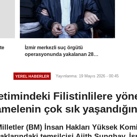
İzmir merkezli suç örgütü
te
operasyonunda yakalanan 28
şüpheli tutuklandı
Yayınlanma: 19 Mayıs 2026 - 00:45
YEREL HABERLER
etimindeki Filistinlilere yön
melenin çok sık yaşandığını 
lletler (BM) İnsan Hakları Yüksek Komis
raklarındaki temsilcisi Ajith Sunghay, İs