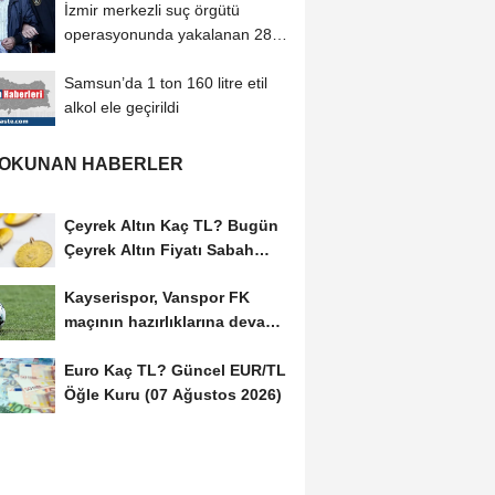
İzmir merkezli suç örgütü
operasyonunda yakalanan 28
şüpheli tutuklandı
Samsun’da 1 ton 160 litre etil
alkol ele geçirildi
 OKUNAN HABERLER
Çeyrek Altın Kaç TL? Bugün
Çeyrek Altın Fiyatı Sabah
Kuru (07 Ağustos...
Kayserispor, Vanspor FK
maçının hazırlıklarına devam
etti
Euro Kaç TL? Güncel EUR/TL
Öğle Kuru (07 Ağustos 2026)