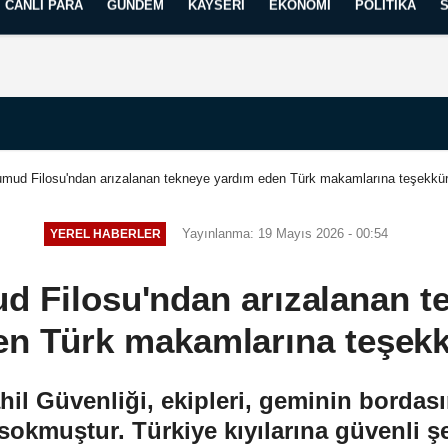
CANLI PARA
GÜNDEM
KAYSERI
EKONOMI
POLITIKA
Künye
İletişim
Yayın İlkelerimiz
umud Filosu'ndan arızalanan tekneye yardım eden Türk makamlarına teşekkür
Yayınlanma: 19 Mayıs 2026 - 00:54
YEREL HABERLER
d Filosu'ndan arızalanan t
en Türk makamlarına teşekk
il Güvenliği, ekipleri, geminin bordası
 sokmuştur. Türkiye kıyılarına güvenli ş