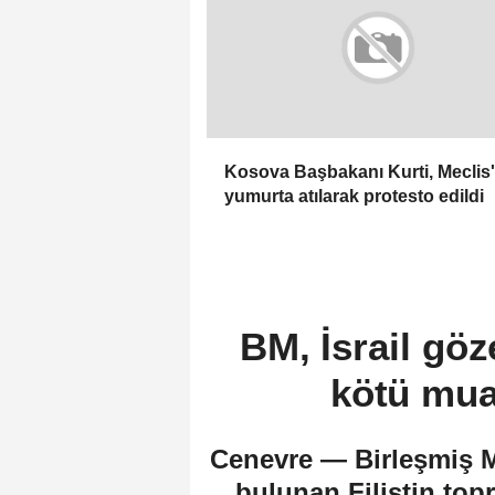
Kosova Başbakanı Kurti, Meclis'
yumurta atılarak protesto edildi
BM, İsrail göz
kötü mua
Cenevre — Birleşmiş Mi
bulunan Filistin top