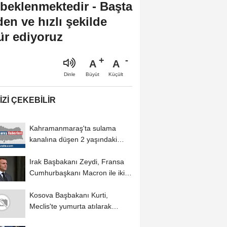
beklenmektedir - Başta
en ve hızlı şekilde
r ediyoruz
A
A
Büyüt
Küçült
Dinle
IZI ÇEKEBILIR
Kahramanmaraş'ta sulama
kanalına düşen 2 yaşındaki
çocuk tedavi...
Irak Başbakanı Zeydi, Fransa
Cumhurbaşkanı Macron ile iki
ülke arasındaki...
Kosova Başbakanı Kurti,
Meclis'te yumurta atılarak
protesto edildi