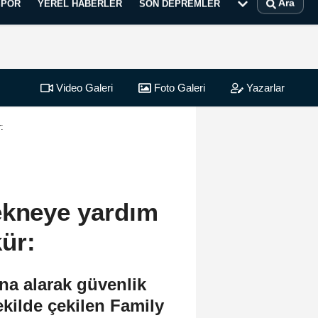
Ara
SPOR
YEREL HABERLER
SON DEPREMLER
Video Galeri
Foto Galeri
Yazarlar
:
ekneye yardım
ür:
na alarak güvenlik
ekilde çekilen Family