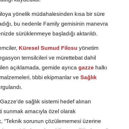
iloya yönelik müdahalesinden kısa bir süre
adığı, bu nedenle Family gemisinin manevra
enizde sürüklenmeye başladığı aktarıldı.
mciler,
Küresel Sumud Filosu
yönetim
legasyon temsilcileri ve mürettebat dahil
tilen açıklamada, gemide ayrıca
gazze
halkı
 malzemeleri, tıbbi ekipmanlar ve
Sağlık
urgulandı.
Gazze'de sağlık sistemi hedef alınan
eti sunmak amacıyla özel olarak
rek, “Teknik sorunun çözülememesi üzerine