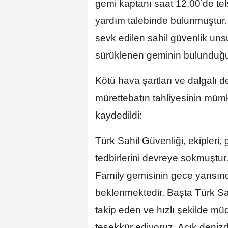
gemi kaptanı saat 12.00’de tels
yardım talebinde bulunmuştur.
sevk edilen sahil güvenlik unsur
sürüklenen geminin bulunduğu no
Kötü hava şartları ve dalgalı d
mürettebatın tahliyesinin mümk
kaydedildi:
Türk Sahil Güvenliği, ekipleri
tedbirlerini devreye sokmuştur.
Family gemisinin gece yarısı
beklenmektedir. Başta Türk Sa
takip eden ve hızlı şekilde 
teşekkür ediyoruz. Açık denizd