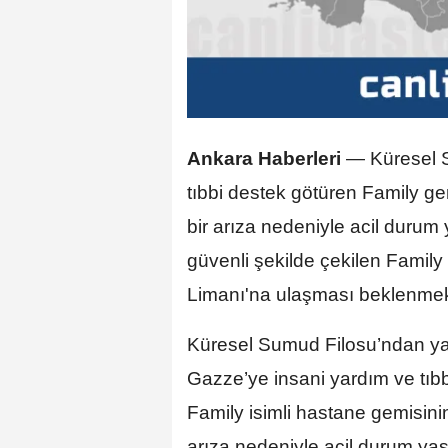
Ankara Haberleri
— Küresel S
tıbbi destek götüren Family ge
bir arıza nedeniyle acil durum 
güvenli şekilde çekilen Famil
Limanı'na ulaşması beklenmek
Küresel Sumud Filosu’ndan yap
Gazze’ye insani yardım ve tıb
Family isimli hastane gemisini
arıza nedeniyle acil durum yaş