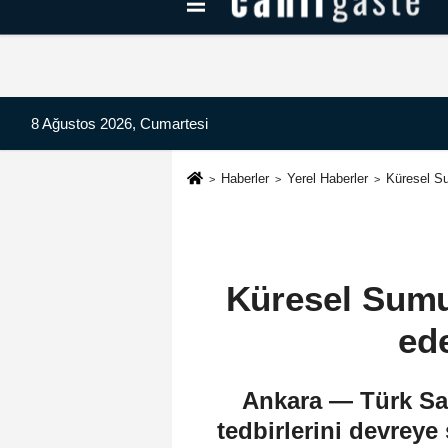
Kayseri Haberleri
Can Radyo Dinle
8 Ağustos 2026, Cumartesi
Haberler
Yerel Haberler
Küresel S
Küresel Sumu
ed
Ankara — Türk Sah
tedbirlerini devreye