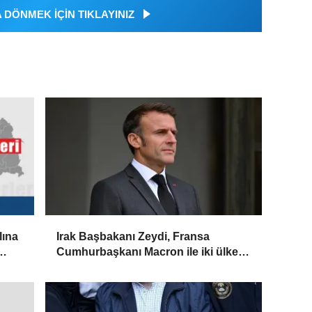
DÖNMEK İÇİN TIKLAYINIZ
lına
Irak Başbakanı Zeydi, Fransa
Cumhurbaşkanı Macron ile iki ülke
arasındaki ilişkileri görüştü