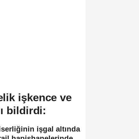
elik işkence ve
bildirdi:
erliğinin işgal altında
rail hapishanelerinde