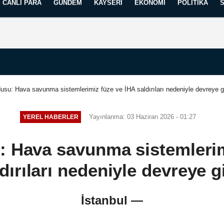
CANLI PARA
GÜNDEM
KAYSERI
EKONOMI
POLITIKA
Künye
İletişim
Yayın İlkelerimiz
usu: Hava savunma sistemlerimiz füze ve İHA saldırıları nedeniyle devreye gi
Yayınlanma: 03 Haziran 2026 - 01:27
YEREL HABERLER
: Hava savunma sistemlerim
dırıları nedeniyle devreye g
İstanbul —