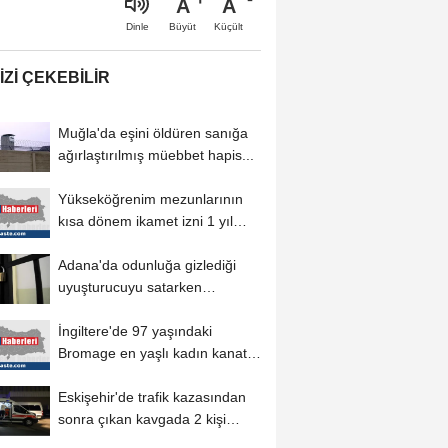
A
A
Büyüt
Küçült
Dinle
IZI ÇEKEBILIR
Muğla'da eşini öldüren sanığa
ağırlaştırılmış müebbet hapis...
Yükseköğrenim mezunlarının
kısa dönem ikamet izni 1 yıl
daha uzatılabilecek
Adana'da odunluğa gizlediği
uyuşturucuyu satarken
yakalanan sanığa...
İngiltere'de 97 yaşındaki
Bromage en yaşlı kadın kanat
yürüyüşçüsü...
Eskişehir'de trafik kazasından
sonra çıkan kavgada 2 kişi
yaralandı