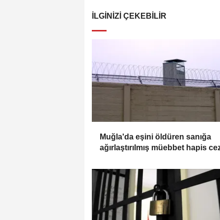
İLGINIZI ÇEKEBILIR
Muğla'da eşini öldüren sanığa
ağırlaştırılmış müebbet hapis ce
verildi