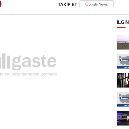
TAKİP ET
İLGIN