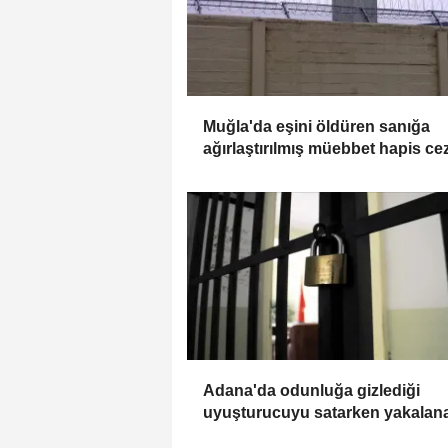
Muğla'da eşini öldüren sanığa
ağırlaştırılmış müebbet hapis ce
verildi
Adana'da odunluğa gizlediği
uyuşturucuyu satarken yakalan
sanığa 12,5 yıl hapis