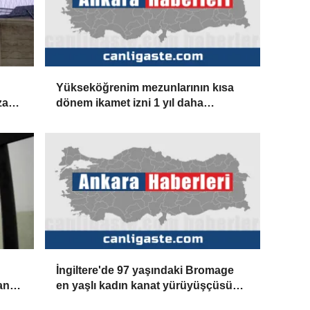
Yükseköğrenim mezunlarının kısa
zası
dönem ikamet izni 1 yıl daha
uzatılabilecek
İngiltere'de 97 yaşındaki Bromage
an
en yaşlı kadın kanat yürüyüşçüsü
olarak Guinness'e girdi