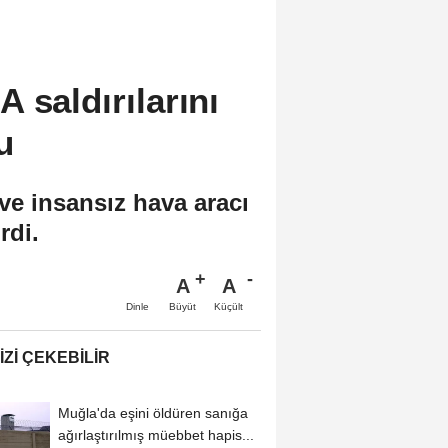
 saldırılarını
u
ve insansız hava aracı
rdi.
A
A
Büyüt
Küçült
Dinle
IZI ÇEKEBILIR
Muğla'da eşini öldüren sanığa
ağırlaştırılmış müebbet hapis...