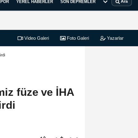
Ara
SPOR
YEREL HABERLER
SON DEPREMLER
Video Galeri
Foto Galeri
Yazarlar
rdi
iz füze ve İHA
irdi