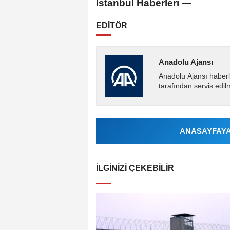
İstanbul Haberleri
—
EDİTÖR
Anadolu Ajansı
Anadolu Ajansı haberl
tarafından servis edil
ANASAYFAYA 
İLGINIZI ÇEKEBILIR