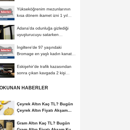
Yükseköğrenim mezunlarının
kısa dönem ikamet izni 1 yıl
daha uzatılabilecek
Adana'da odunluğa gizlediği
uyuşturucuyu satarken
yakalanan sanığa...
İngiltere'de 97 yaşındaki
Bromage en yaşlı kadın kanat
yürüyüşçüsü...
Eskişehir'de trafik kazasından
sonra çıkan kavgada 2 kişi
yaralandı
 OKUNAN HABERLER
Çeyrek Altın Kaç TL? Bugün
Çeyrek Altın Fiyatı Akşam
Kuru (06...
Gram Altın Kaç TL? Bugün
Gram Altın Fiyatı Akşam Kuru