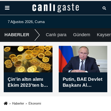
7 Ağustos 2026, Cuma
HABERLER
Canlı para
Gündem
Kayser
Putin, BAE Devlet
ABB FOMGET'te
Başkanı Al
hedef
Nahyan ile
şampiyonluk
Körfez'i ve
Ukrayna’yı
Haberler
Ekonomi
görüştü