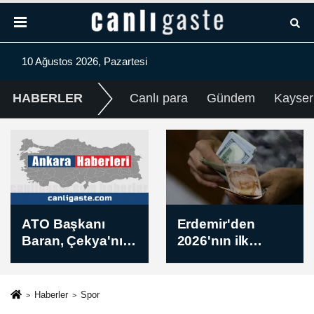
10 Ağustos 2026, Pazartesi
HABERLER
Canlı para
Gündem
Kayser
Erdemir'den
Yemen
2026'nın ilk
hükümetine bağlı
yarısında 201
güçler, Marib'de
milyon dolar net
Husilere ait askeri
kar
noktaları hedef
Haberler
Spor
aldı