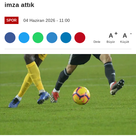
imza attık
04 Haziran 2026 - 11:00
SPOR
A
A
Büyüt
Küçült
Dinle