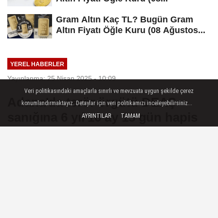
Gram Altın Kaç TL? Bugün Gram
Altın Fiyatı Öğle Kuru (08 Ağustos...
YEREL HABERLER
Yayınlanma: 25 Nisan 2025 - 10:09
Veri politikasındaki amaçlarla sınırlı ve mevzuata uygun şekilde çerez
Adana'da terör örgütü DEAŞ
konumlandırmaktayız. Detaylar için veri politikamızı inceleyebilirsiniz...
sanığına 6 yıl 10 ay 15 gün hapis
AYRINTILAR
TAMAM
cezası
Adana'da, terör örgütü DEAŞ üyesi
olduğu gerekçesiyle yargılanan sanık,
"silahlı terör örgütüne üye olma"
suçundan...