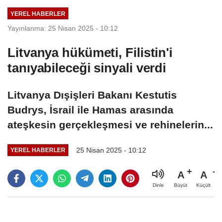
Rasathanesi
iddia edildi
YEREL HABERLER
(09.08.2026)
Yayınlanma: 25 Nisan 2025 - 10:12
Litvanya hükümeti, Filistin'i
tanıyabileceği sinyali verdi
Litvanya Dışişleri Bakanı Kestutis
Budrys, İsrail ile Hamas arasında
ateşkesin gerçekleşmesi ve rehinelerin...
25 Nisan 2025 - 10:12
YEREL HABERLER
A
A
Büyüt
Küçült
Dinle