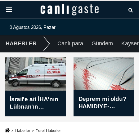
9 Ağustos 2026, Pazar
HABERLER
Canlı para
Gündem
Kayser
Deprem mi oldu?
İsrail'in Gazze'de
HAMIDIYE-
kısmi çekilme ve
NURDAGI
çok uluslu güç
(GAZIANTEP) için
konuşlandırma
4,6 büyüklüğünde
seçeneğini
Haberler
Yerel Haberler
sarsıntı — Kandilli
değerlendirdiği