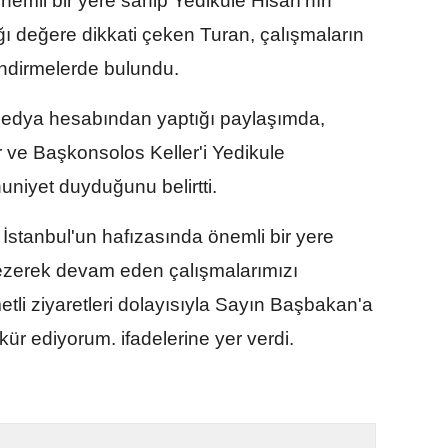
önemli bir yere sahip Yedikule Hisarı'nın
ığı değere dikkati çeken Turan, çalışmaların
ndirmelerde bulundu.
l medya hesabından yaptığı paylaşımda,
ve Başkonsolos Keller'i Yedikule
niyet duyduğunu belirtti.
İstanbul'un hafızasında önemli bir yere
 gezerek devam eden çalışmalarımızı
li ziyaretleri dolayısıyla Sayın Başbakan'a
r ediyorum. ifadelerine yer verdi.