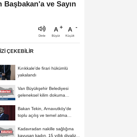
ın Başbakan'a ve Sayın
A
A
Büyüt
Küçült
Dinle
IZI ÇEKEBILIR
Kırıkkale'de firari hükümlü
yakalandı
Van Büyükşehir Belediyesi
geleneksel kilim dokuma
kültürünü geleceğe...
Bakan Tekin, Arnavutköy'de
toplu açılış ve temel atma
töreninde...
Kadavradan nakille sağlığına
kavuşan kadın, 15 yıllık diyaliz...