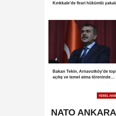
Kırıkkale'de firari hükümlü yaka
Bakan Tekin, Arnavutköy'de top
açılış ve temel atma töreninde
konuştu
YEREL HA
NATO ANKARA Z