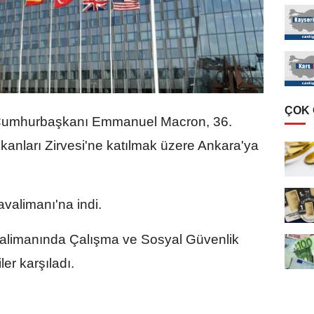
ÇOK
umhurbaşkanı Emmanuel Macron, 36.⁠
anları Zirvesi'ne katılmak üzere Ankara'ya
alimanı'na indi.
limanında Çalışma ve Sosyal Güvenlik
er karşıladı.