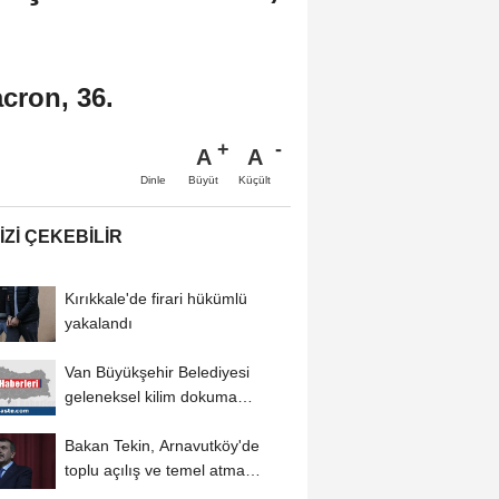
ron, 36.
A
A
Büyüt
Küçült
Dinle
IZI ÇEKEBILIR
Kırıkkale'de firari hükümlü
yakalandı
Van Büyükşehir Belediyesi
geleneksel kilim dokuma
kültürünü geleceğe...
Bakan Tekin, Arnavutköy'de
toplu açılış ve temel atma
töreninde...