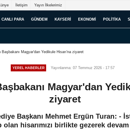
Künye
İletişim
Yayın İlkelerimiz
CANLI PARA
GÜNDEM
KAYSERI
EKONOMI
POLITIKA
 Başbakanı Magyar'dan Yedikule Hisarı'na ziyaret
Yayınlanma: 07 Temmuz 2026 - 17:57
YEREL HABERLER
aşbakanı Magyar'dan Yedik
ziyaret
ediye Başkanı Mehmet Ergün Turan: - İs
p olan hisarımızı birlikte gezerek devam