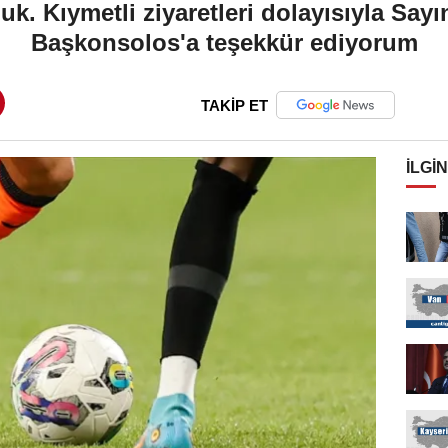
k. Kıymetli ziyaretleri dolayısıyla Say
Başkonsolos'a teşekkür ediyorum
TAKİP ET
İLGIN