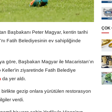
ÇOK
tan Başbakanı Peter Magyar, kentin tarihi
nı Fatih Belediyesinin ev sahipliğinde
ya göre, Başbakan Magyar ile Macaristan'ın
eller'in ziyaretinde Fatih Belediye
n
da yer aldı.
a birlikte gezip onlara yürütülen restorasyon
giler verdi.