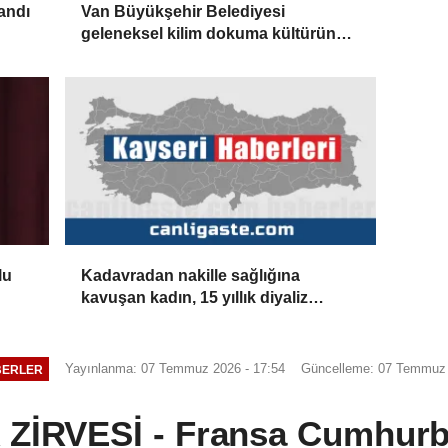
landı
Van Büyükşehir Belediyesi
geleneksel kilim dokuma kültürünü
geleceğe taşıyor
lu
Kadavradan nakille sağlığına
kavuşan kadın, 15 yıllık diyaliz
esaretinden kurtuldu
Yayınlanma: 07 Temmuz 2026 - 17:54
Güncelleme: 07 Temmuz 
BERLER
İRVESİ - Fransa Cumhurb