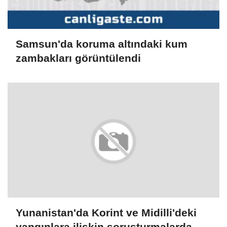
Samsun'da koruma altındaki kum
zambakları görüntülendi
Yunanistan'da Korint ve Midilli'deki
yangınlara ilişkin soruşturmalarda 3