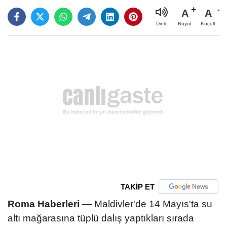
A
A
Büyüt
Küçült
Dinle
TAKİP ET
Roma Haberleri
— Maldivler'de 14 Mayıs'ta su
altı mağarasına tüplü dalış yaptıkları sırada