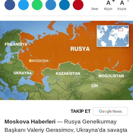
A
A
Büyüt
Küçült
Dinle
TAKİP ET
Moskova Haberleri
— Rusya Genelkurmay
Başkanı Valeriy Gerasimov, Ukrayna'da savaşta