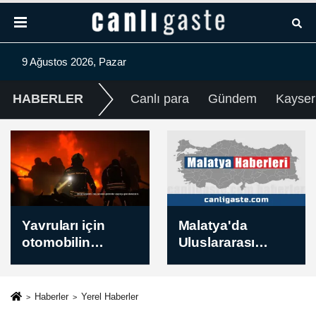
9 Ağustos 2026, Pazar
HABERLER
Canlı para
Gündem
Kayser
Malatya'da
Küçük modüler
Uluslararası
reaktörler küresel
Beydağı Dağ
nükleer enerji
Bisikleti Yarışı
kapasitesindeki
sürüyor
büyümenin 4'te
Haberler
Yerel Haberler
1'ini üstlenecek