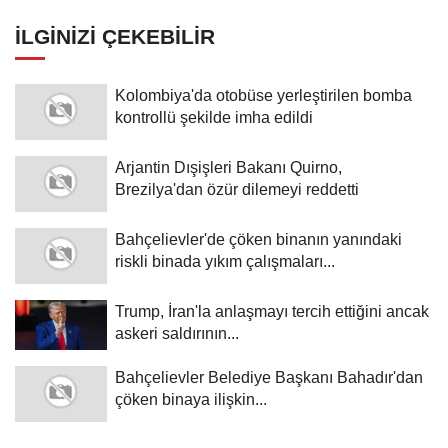
bir seçenek olduğunu belirtti
İLGINIZI ÇEKEBILIR
Kolombiya'da otobüse yerleştirilen bomba
kontrollü şekilde imha edildi
Arjantin Dışişleri Bakanı Quirno,
Brezilya'dan özür dilemeyi reddetti
Bahçelievler'de çöken binanın yanındaki
riskli binada yıkım çalışmaları...
Trump, İran'la anlaşmayı tercih ettiğini ancak
askeri saldırının...
Bahçelievler Belediye Başkanı Bahadır'dan
çöken binaya ilişkin...