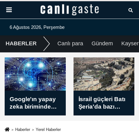
6 Ağustos 2026, Perşembe
HABERLER
Canlı para
Gündem
Kayser
MAÇ SONUCU |
İsrail güçleri Batı
Panathinaikos 1-1
Şeria'da bazı
CSKA 1948 Sofia
beldelere baskın
düzenledi, el-
Bire'de 3 evi
Haberler
Yerel Haberler
kışlaya çevirdi