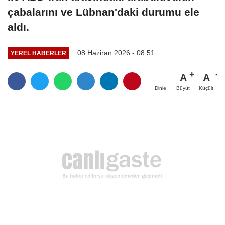
çabalarını ve Lübnan'daki durumu ele
aldı.
08 Haziran 2026 - 08:51
YEREL HABERLER
A
A
Büyüt
Küçült
Dinle