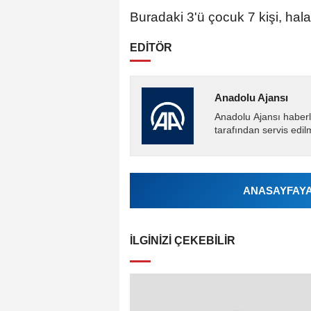
Buradaki 3'ü çocuk 7 kişi, halat
EDİTÖR
Anadolu Ajansı
Anadolu Ajansı haberl
tarafından servis edil
ANASAYFAYA 
İLGINIZI ÇEKEBILIR