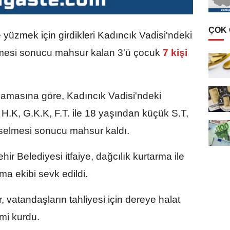
ÇOK
 yüzmek için girdikleri Kadıncık Vadisi'ndeki
lmesi sonucu mahsur kalan 3'ü çocuk
7 kişi
lamasına göre, Kadıncık Vadisi'ndeki
H.K, G.K.K, F.T. ile 18 yaşından küçük S.T,
kselmesi sonucu mahsur kaldı.
r Belediyesi itfaiye, dağcılık kurtarma ile
ma ekibi sevk edildi.
 vatandaşların tahliyesi için dereye halat
emi kurdu.