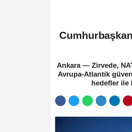
Merkezi kurulmasına ilişkin işbirl
protokolü
Cumhurbaşkanlı
Ankara — Zirvede, NAT
Avrupa-Atlantik güvenl
hedefler ile