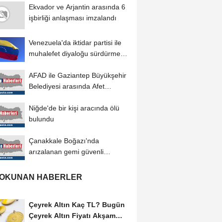
Ekvador ve Arjantin arasında 6
işbirliği anlaşması imzalandı
Venezuela'da iktidar partisi ile
muhalefet diyaloğu sürdürme
konusunda...
AFAD ile Gaziantep Büyükşehir
Belediyesi arasında Afet
Farkındalık...
Niğde'de bir kişi aracında ölü
bulundu
Çanakkale Boğazı'nda
arızalanan gemi güvenli
bölgeye demirletildi
 OKUNAN HABERLER
Çeyrek Altın Kaç TL? Bugün
Çeyrek Altın Fiyatı Akşam