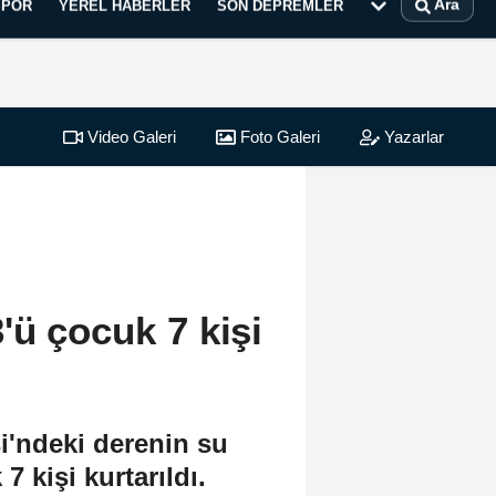
Ara
SPOR
YEREL HABERLER
SON DEPREMLER
Video Galeri
Foto Galeri
Yazarlar
'ü çocuk 7 kişi
i'ndeki derenin su
 kişi kurtarıldı.