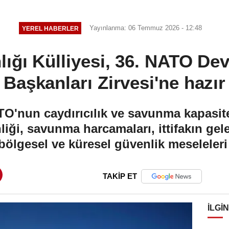
iği
Yayınlanma: 06 Temmuz 2026 - 12:48
YEREL HABERLER
ğı Külliyesi, 36. NATO De
Başkanları Zirvesi'ne hazır
O'nun caydırıcılık ve savunma kapasite
iği, savunma harcamaları, ittifakın gelec
 bölgesel ve küresel güvenlik meseleleri
TAKİP ET
İLGIN