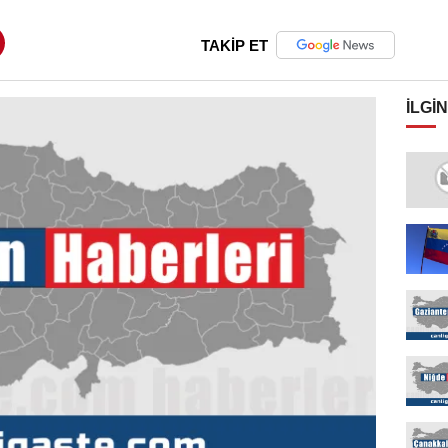
TAKİP ET
İLGIN