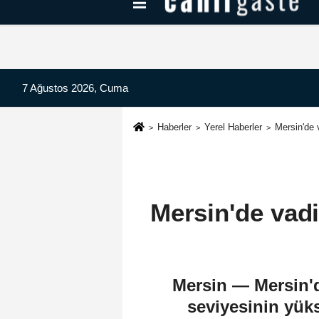
Kayseri Haberleri
Can Radyo Dinle
7 Ağustos 2026, Cuma
Haberler
Yerel Haberler
Mersin'de 
Mersin'de vadi
Mersin — Mersin'd
seviyesinin yüks