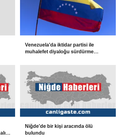
Venezuela'da iktidar partisi ile
muhalefet diyaloğu sürdürme
konusunda mutabık kaldı
Niğde'de bir kişi aracında ölü
alık
bulundu