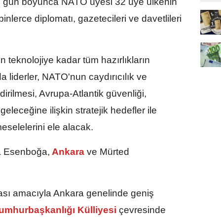
ki gün boyunca NATO üyesi 32 üye ülkenin
nlerce diplomatı, gazetecileri ve davetlileri
en teknolojiye kadar tüm hazırlıkların
 liderler, NATO'nun caydırıcılık ve
rilmesi, Avrupa-Atlantik güvenliği,
eleceğine ilişkin stratejik hedefler ile
eselelerini ele alacak.
ra Esenboğa,
Ankara
ve Mürted
ası amacıyla Ankara genelinde geniş
mhurbaşkanlığı Külliyesi
çevresinde