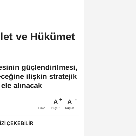
vlet ve Hükümet
sinin güçlendirilmesi,
eğine ilişkin stratejik
 ele alınacak
A
A
Büyüt
Küçült
Dinle
IZI ÇEKEBILIR