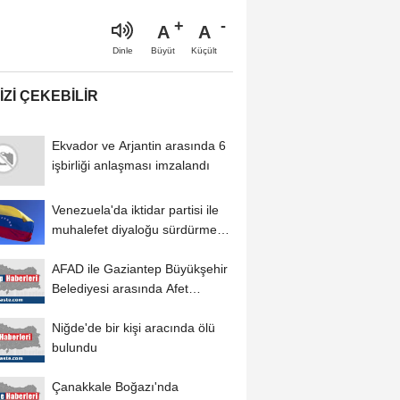
A
A
Büyüt
Küçült
Dinle
IZI ÇEKEBILIR
Ekvador ve Arjantin arasında 6
işbirliği anlaşması imzalandı
Venezuela'da iktidar partisi ile
muhalefet diyaloğu sürdürme
konusunda...
AFAD ile Gaziantep Büyükşehir
Belediyesi arasında Afet
Farkındalık...
Niğde'de bir kişi aracında ölü
bulundu
Çanakkale Boğazı'nda