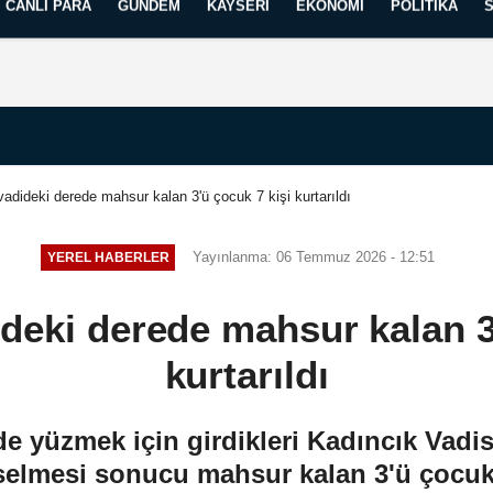
CANLI PARA
GÜNDEM
KAYSERI
EKONOMI
POLITIKA
Künye
İletişim
Yayın İlkelerimiz
vadideki derede mahsur kalan 3'ü çocuk 7 kişi kurtarıldı
Yayınlanma: 06 Temmuz 2026 - 12:51
YEREL HABERLER
deki derede mahsur kalan 3
kurtarıldı
e yüzmek için girdikleri Kadıncık Vadis
elmesi sonucu mahsur kalan 3'ü çocuk 7