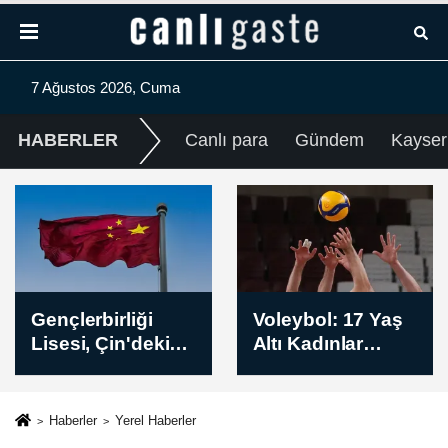
7 Ağustos 2026, Cuma
HABERLER
Canlı para
Gündem
Kayser
Voleybol: 17 Yaş
Almanya'nın
Altı Kadınlar
ihracatı ve sanayi
Dünya
üretimi
Şampiyonası
beklentilerin
üzerinde arttı
Haberler
Yerel Haberler