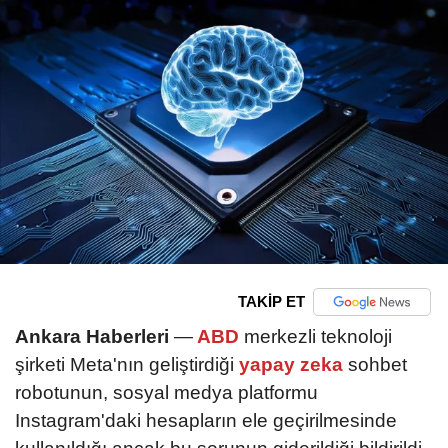
TAKİP ET
Ankara Haberleri
—
ABD
merkezli teknoloji
şirketi Meta'nın geliştirdiği
yapay zeka
sohbet
robotunun, sosyal medya platformu
Instagram'daki hesapların ele geçirilmesinde