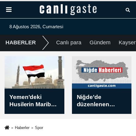
8 Ağustos 2026, Cumartesi
HABERLER
Canlı para
Gündem
Kayser
Niğde’de
A Milli Kadın
düzenlenen
Basketbol Takımı,
ANALİG Sutopu
Dünya Kupası
Türkiye Finalleri
hazırlıklarını
tamamlandı
sürdürdü
Haberler
Spor