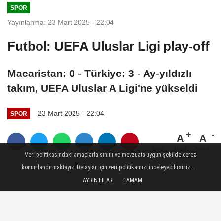
SPOR
Yayınlanma: 23 Mart 2025 - 22:04
Futbol: UEFA Uluslar Ligi play-off
Macaristan: 0 - Türkiye: 3 - Ay-yıldızlı
takım, UEFA Uluslar A Ligi'ne yükseldi
23 Mart 2025 - 22:04
SPOR
A
A
Büyüt
Küçült
Dinle
Veri politikasındaki amaçlarla sınırlı ve mevzuata uygun şekilde çerez
konumlandırmaktayız. Detaylar için veri politikamızı inceleyebilirsiniz...
AYRINTILAR
TAMAM