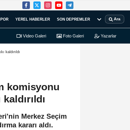
Ara
SPOR
YEREL HABERLER
SON DEPREMLER
Video Galeri
Foto Galeri
Yazarlar
ı kaldırıldı
im komisyonu
kaldırıldı
i'nin Merkez Seçim
rma kararı aldı.