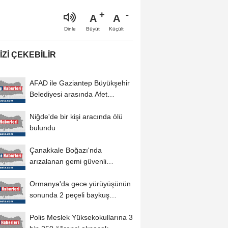
A
A
Büyüt
Küçült
Dinle
IZI ÇEKEBILIR
AFAD ile Gaziantep Büyükşehir
Belediyesi arasında Afet
Farkındalık...
Niğde'de bir kişi aracında ölü
bulundu
Çanakkale Boğazı'nda
arızalanan gemi güvenli
bölgeye demirletildi
Ormanya'da gece yürüyüşünün
sonunda 2 peçeli baykuş
doğaya salındı
Polis Meslek Yüksekokullarına 3