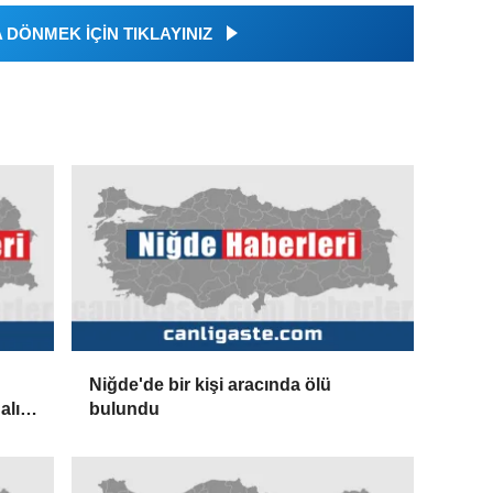
DÖNMEK İÇİN TIKLAYINIZ
Niğde'de bir kişi aracında ölü
alık
bulundu
iği