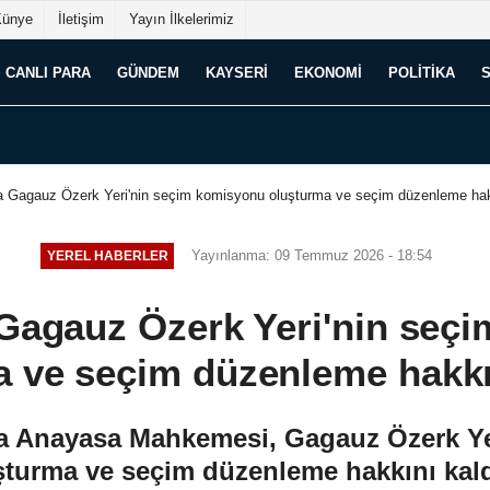
Künye
İletişim
Yayın İlkelerimiz
CANLI PARA
GÜNDEM
KAYSERI
EKONOMI
POLITIKA
 Gagauz Özerk Yeri'nin seçim komisyonu oluşturma ve seçim düzenleme hakk
Yayınlanma: 09 Temmuz 2026 - 18:54
YEREL HABERLER
Gagauz Özerk Yeri'nin seç
 ve seçim düzenleme hakkı 
 Anayasa Mahkemesi, Gagauz Özerk Yer
urma ve seçim düzenleme hakkını kaldı