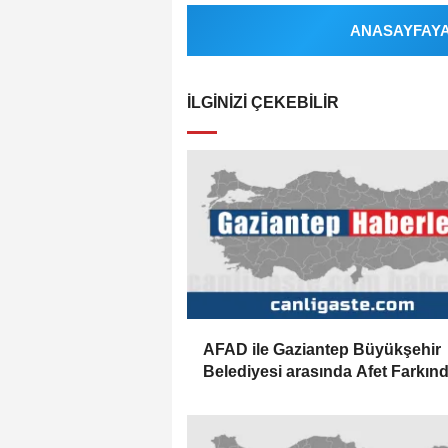
ANASAYFAYA 
İLGINIZI ÇEKEBILIR
AFAD ile Gaziantep Büyükşehir
Belediyesi arasında Afet Farkınd
Merkezi kurulmasına ilişkin işbirl
protokolü