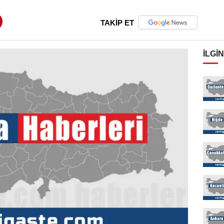
TAKİP ET
İLGIN