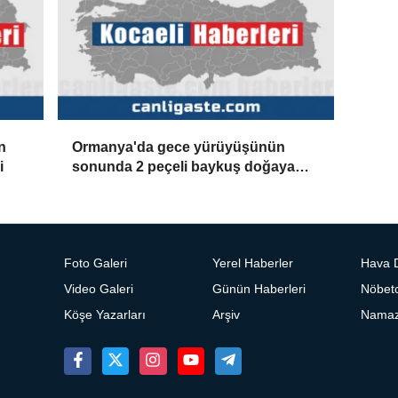
n
Ormanya'da gece yürüyüşünün
i
sonunda 2 peçeli baykuş doğaya
salındı
Foto Galeri
Yerel Haberler
Hava 
Video Galeri
Günün Haberleri
Nöbetc
Köşe Yazarları
Arşiv
Namaz 