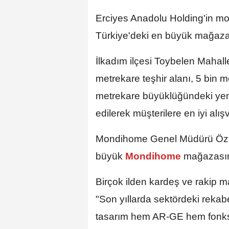
Erciyes Anadolu Holding'in m
Türkiye'deki en büyük mağaza
İlkadım ilçesi Toybelen Mahall
metrekare teşhir alanı, 5 bin
metrekare büyüklüğündeki ye
edilerek müşterilere en iyi alı
Mondihome Genel Müdürü Özkan
büyük
Mondihome
mağazasın
Birçok ilden kardeş ve rakip mar
"Son yıllarda sektördeki rekab
tasarım hem AR-GE hem fonksi