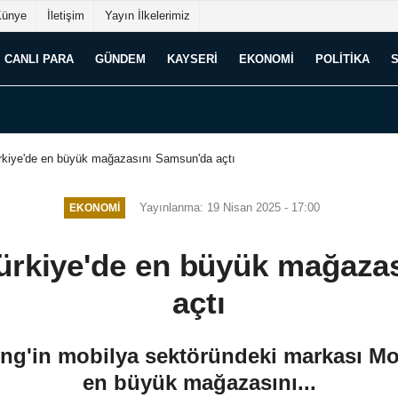
Künye
İletişim
Yayın İlkelerimiz
CANLI PARA
GÜNDEM
KAYSERI
EKONOMI
POLITIKA
kiye'de en büyük mağazasını Samsun'da açtı
Yayınlanma: 19 Nisan 2025 - 17:00
EKONOMI
rkiye'de en büyük mağaza
açtı
ng'in mobilya sektöründeki markası M
en büyük mağazasını...