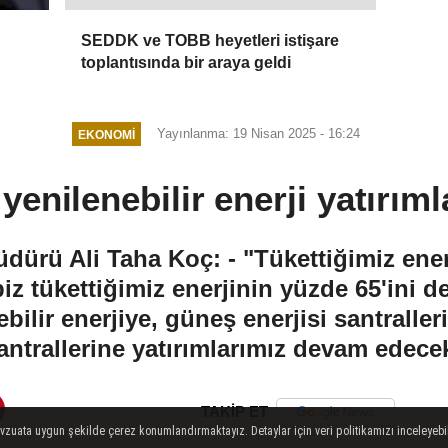
SEDDK ve TOBB heyetleri istişare
toplantısında bir araya geldi
Yayınlanma: 19 Nisan 2025 - 16:24
EKONOMI
 yenilenebilir enerji yatırım
dürü Ali Taha Koç: - "Tükettiğimiz ene
biz tükettiğimiz enerjinin yüzde 65'ini 
ebilir enerjiye, güneş enerjisi santraller
antrallerine yatırımlarımız devam edece
TAKİP ET
evzuata uygun şekilde çerez konumlandırmaktayız. Detaylar için veri politikamızı inceleyebili