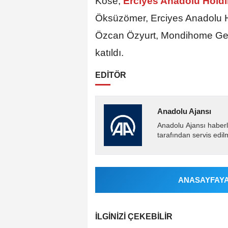
Köse,
Erciyes Anadolu Hold
Öksüzömer, Erciyes Anadolu 
Özcan Özyurt, Mondihome Genel
katıldı.
EDİTÖR
Anadolu Ajansı
Anadolu Ajansı haberl
tarafından servis edil
ANASAYFAYA 
İLGINIZI ÇEKEBILIR