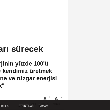
ları sürecek
rjinin yüzde 100'ü
de kendimiz üretmek
ine ve rüzgar enerjisi
k"
A
A
Büyüt
Küçült
Dinle
rsiniz...
AYRINTILAR
TAMAM