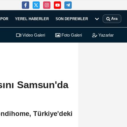
Ara
SPOR
YEREL HABERLER
SON DEPREMLER
Video Galeri
Foto Galeri
Yazarlar
sını Samsun'da
ondihome, Türkiye'deki