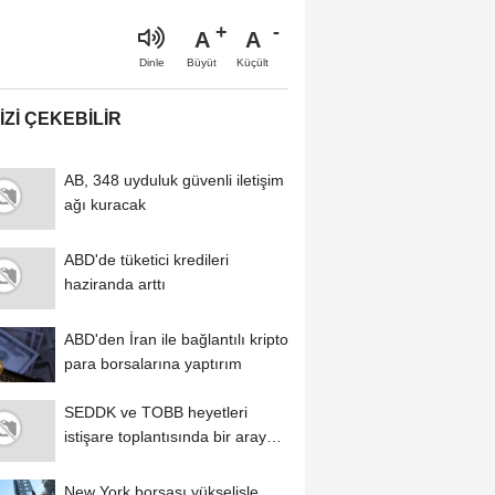
A
A
Büyüt
Küçült
Dinle
IZI ÇEKEBILIR
AB, 348 uyduluk güvenli iletişim
ağı kuracak
ABD'de tüketici kredileri
haziranda arttı
ABD'den İran ile bağlantılı kripto
para borsalarına yaptırım
SEDDK ve TOBB heyetleri
istişare toplantısında bir araya
geldi
New York borsası yükselişle