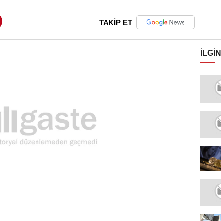
TAKİP ET
İLGIN