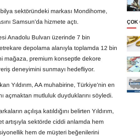
obilya sektöründeki markası Mondihome,
sını Samsun'da hizmete açtı.
ÇOK
esi Anadolu Bulvarı üzerinde 7 bin
 metrekare depolama alanıyla toplamda 12 bin
ni mağaza, premium konseptle dekore
şveriş deneyimini sunmayı hedefliyor.
 Yıldırım, AA muhabirine, Türkiye'nin en
ı açmaktan mutluluk duyduklarını söyledi.
kaların açılışa katıldığını belirten Yıldırım,
et artışıyla sektörde ciddi anlamda hem
yonellik hem de müşteri beğenilerini