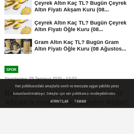
Çeyrek Altın Kaç TL? Bugün Çeyrek
Altın Fiyatı Akşam Kuru (08...
Çeyrek Altın Kaç TL? Bugün Çeyrek
Altın Fiyatı Öğle Kuru (08...
Gram Altın Kaç TL? Bugün Gram
Altın Fiyatı Öğle Kuru (08 Ağustos...
SPOR
Yayınlanma: 09 Temmuz 2026 - 13:03
Veri politikasındaki amaçlarla sınırlı ve mevzuata uygun şekilde çerez
Beşiktaş'ın kalesi üçüncü kez bir
konumlandırmaktayız. Detaylar için veri politikamızı inceleyebilirsiniz...
Alman'a emanet: Alexander Nübel
AYRINTILAR
TAMAM
Spor: Nübel, siyah-beyazlıların
tarihindeki 14. Alman futbolcu oldu - 29