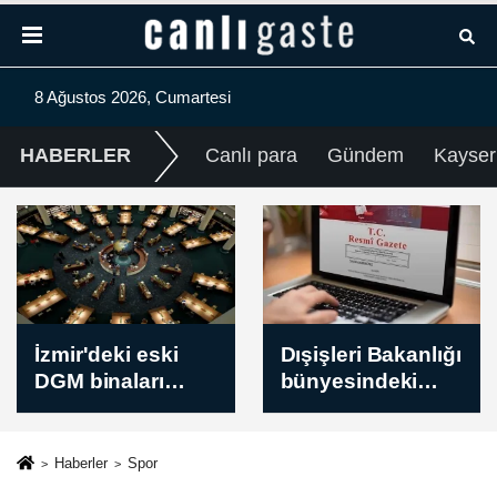
8 Ağustos 2026, Cumartesi
HABERLER
Canlı para
Gündem
Kayser
Dışişleri Bakanlığı
Antalyaspor-
bünyesindeki
Keçtaş Ankara
yeni atamalar
Keçiörengücü
Resmi Gazete'de
maçının ardından
Haberler
Spor