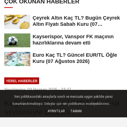
ÇOK OKUNAN HABERLER
Çeyrek Altın Kaç TL? Bugün Çeyrek
Altın Fiyatı Sabah Kuru (07
Ağustos...
Kayserispor, Vanspor FK maçının
hazırlıklarına devam etti
Euro Kaç TL? Güncel EUR/TL Öğle
Kuru (07 Ağustos 2026)
YEREL HABERLER
Yayınlanma: 03 Haziran 2026 - 23:27
Veri politikasındaki amaçlarla sınırlı ve mevzuata uygun şekilde çerez
Kuğu Gölü balesi AKM'de festival
konumlandırmaktayız. Detaylar için veri politikamızı inceleyebilirsiniz...
seyircisiyle buluştu
AYRINTILAR
TAMAM