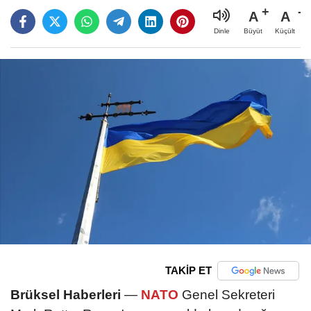
A
A
Büyüt
Küçült
Dinle
TAKİP ET
Brüksel Haberleri
—
NATO
Genel Sekreteri