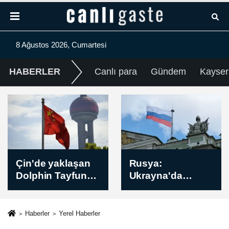
8 Ağustos 2026, Cumartesi
HABERLER
Canlı para
Gündem
Kayser
Çeyrek Altın Kaç
Rusya:
TL? Bugün
Ukrayna'da
Çeyrek Altın
Harkiv
Fiyatı Öğle Kuru
bölgesindeki
(08 Ağustos 2026)
İvanovka
Haberler
Yerel Haberler
yerleşim yeri