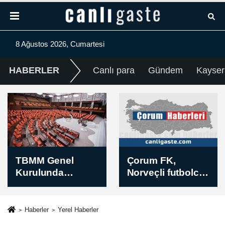
8 Ağustos 2026, Cumartesi
HABERLER
Canlı para
Gündem
Kayser
Çorum FK,
Futbol: Trendyol
Norveçli futbolcu
1. Lig
Markus
Karlsbakk'ı
renklerine bağladı
Haberler
Yerel Haberler