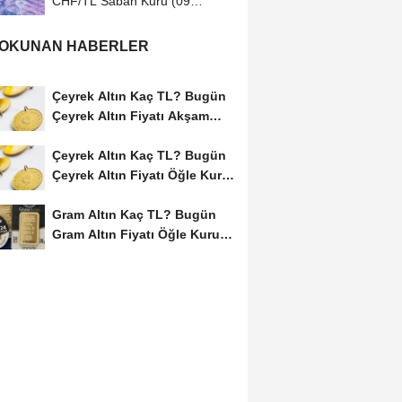
CHF/TL Sabah Kuru (09
Ağustos 2026)
 OKUNAN HABERLER
Çeyrek Altın Kaç TL? Bugün
Çeyrek Altın Fiyatı Akşam
Kuru (08...
Çeyrek Altın Kaç TL? Bugün
Çeyrek Altın Fiyatı Öğle Kuru
(08...
Gram Altın Kaç TL? Bugün
Gram Altın Fiyatı Öğle Kuru
(08 Ağustos...