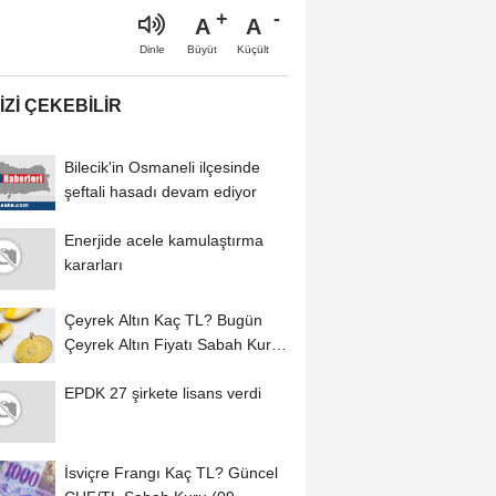
A
A
Büyüt
Küçült
Dinle
IZI ÇEKEBILIR
Bilecik'in Osmaneli ilçesinde
şeftali hasadı devam ediyor
Enerjide acele kamulaştırma
kararları
Çeyrek Altın Kaç TL? Bugün
Çeyrek Altın Fiyatı Sabah Kuru
(09 Ağustos...
EPDK 27 şirkete lisans verdi
İsviçre Frangı Kaç TL? Güncel