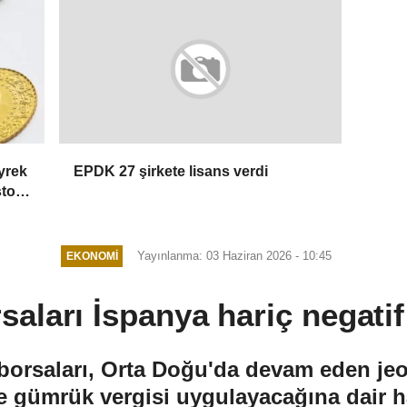
yrek
EPDK 27 şirkete lisans verdi
stos
Yayınlanma: 03 Haziran 2026 - 10:45
EKONOMI
saları İspanya hariç negatif
orsaları, Orta Doğu'da devam eden jeop
e gümrük vergisi uygulayacağına dair h