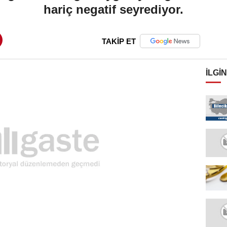
hariç negatif seyrediyor.
TAKİP ET
İLGIN