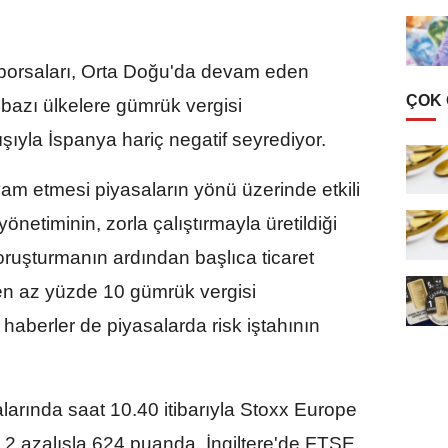
orsaları, Orta Doğu'da devam eden
ÇOK
n bazı ülkelere gümrük vergisi
ışıyla İspanya hariç negatif seyrediyor.
am etmesi piyasaların yönü üzerinde etkili
netiminin, zorla çalıştırmayla üretildiği
soruşturmanın ardından başlıca ticaret
 en az yüzde 10 gümrük vergisi
haberler de piyasalarda risk iştahının
larında saat 10.40 itibarıyla Stoxx Europe
2 azalışla 624 puanda, İngiltere'de FTSE