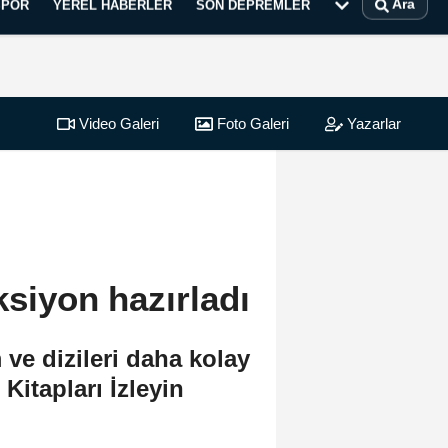
Ara
SPOR
YEREL HABERLER
SON DEPREMLER
Video Galeri
Foto Galeri
Yazarlar
ksiyon hazırladı
 ve dizileri daha kolay
itapları İzleyin