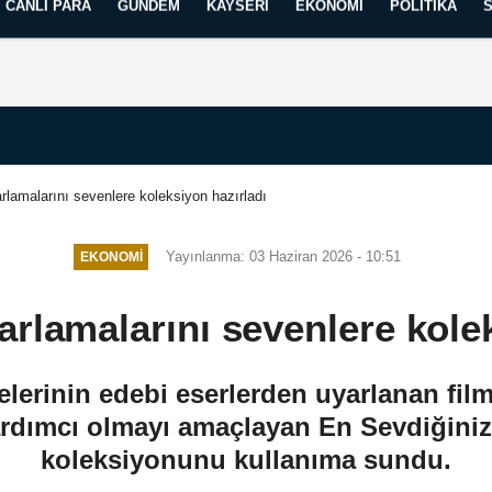
CANLI PARA
GÜNDEM
KAYSERI
EKONOMI
POLITIKA
Künye
İletişim
Yayın İlkelerimiz
arlamalarını sevenlere koleksiyon hazırladı
Yayınlanma: 03 Haziran 2026 - 10:51
EKONOMI
yarlamalarını sevenlere kole
elerinin edebi eserlerden uyarlanan film
rdımcı olmayı amaçlayan En Sevdiğiniz K
koleksiyonunu kullanıma sundu.