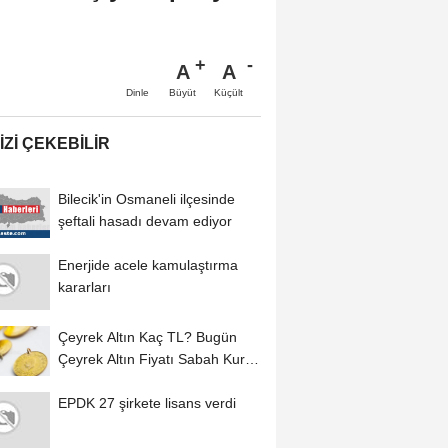
A
A
Büyüt
Küçült
Dinle
IZI ÇEKEBILIR
Bilecik'in Osmaneli ilçesinde
şeftali hasadı devam ediyor
Enerjide acele kamulaştırma
kararları
Çeyrek Altın Kaç TL? Bugün
Çeyrek Altın Fiyatı Sabah Kuru
(09 Ağustos...
EPDK 27 şirkete lisans verdi