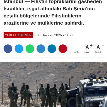
İstanbul — Filistin topraklarını gasbeden
İsrailliler, işgal altındaki Batı Şeria'nın
çeşitli bölgelerinde Filistinlilerin
arazilerine ve mülklerine saldırdı.
03 Haziran 2026 - 11:27
YEREL HABERLER
A
A
Büyüt
Küçült
Dinle