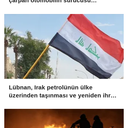
çarpan otomobilin sürücüsü
yaralandı
Lübnan, Irak petrolünün ülke
üzerinden taşınması ve yeniden ihraç
edilmesi için hazırlıkları görüştü