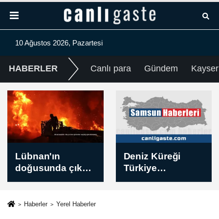
10 Ağustos 2026, Pazartesi
HABERLER
Canlı para
Gündem
Kayser
Deniz Küreği
Çaykur
Türkiye
Rizespor'da
Şampiyonası
Konyaspor maçı
Samsun'da
hazırlıkları başladı
yapılacak
Haberler
Yerel Haberler