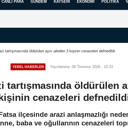
CANLI PARA
GÜNDEM
KAYSERI
EKONOMI
POLITIKA
Künye
İletişim
Yayın İlkelerimiz
azi tartışmasında öldürülen aynı aileden 3 kişinin cenazeleri defnedildi
Yayınlanma: 08 Temmuz 2026 - 15:33
YEREL HABERLER
i tartışmasında öldürülen a
kişinin cenazeleri defnedild
tsa ilçesinde arazi anlaşmazlığı nede
nne, baba ve oğullarının cenazeleri topr