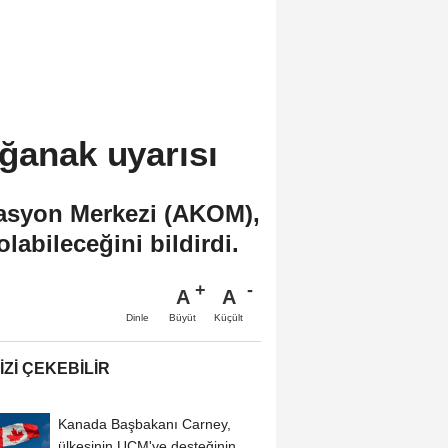
ğanak uyarısı
nasyon Merkezi (AKOM),
labileceğini bildirdi.
A
A
Büyüt
Küçült
Dinle
IZI ÇEKEBILIR
Kanada Başbakanı Carney,
ülkesinin UCM'ye desteğinin net