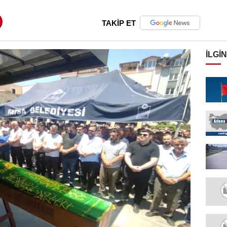
TAKİP ET
İLGIN