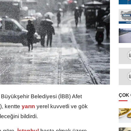
ÇOK
 Büyükşehir Belediyesi (İBB) Afet
, kentte
yarın
yerel kuvvetli ve gök
eceğini bildirdi.
 göre,
İstanbul
başta olmak üzere,