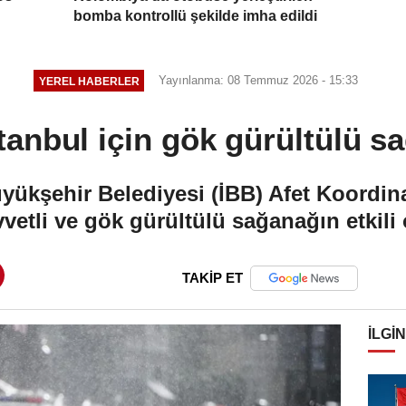
bomba kontrollü şekilde imha edildi
Yayınlanma: 08 Temmuz 2026 - 15:33
YEREL HABERLER
anbul için gök gürültülü sa
üyükşehir Belediyesi (İBB) Afet Koordi
vvetli ve gök gürültülü sağanağın etkili o
TAKİP ET
İLGIN