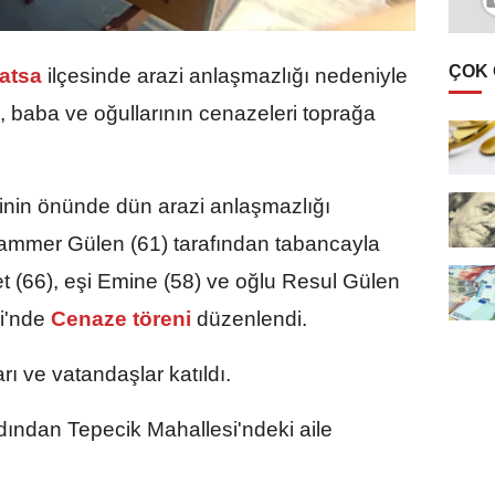
ÇOK
atsa
ilçesinde arazi anlaşmazlığı nedeniyle
 baba ve oğullarının cenazeleri toprağa
rinin önünde dün arazi anlaşmazlığı
Muammer Gülen (61) tarafından tabancayla
t (66), eşi Emine (58) ve oğlu Resul Gülen
i'nde
Cenaze töreni
düzenlendi.
rı ve vatandaşlar katıldı.
dından Tepecik Mahallesi'ndeki aile