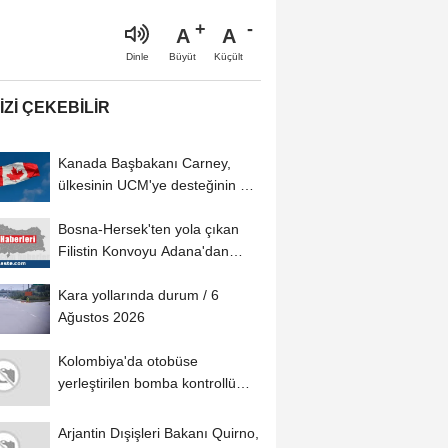
A
A
Büyüt
Küçült
Dinle
IZI ÇEKEBILIR
Kanada Başbakanı Carney,
ülkesinin UCM'ye desteğinin net
olduğunu...
Bosna-Hersek'ten yola çıkan
Filistin Konvoyu Adana'dan
ayrıldı
Kara yollarında durum / 6
Ağustos 2026
Kolombiya'da otobüse
yerleştirilen bomba kontrollü
şekilde imha edildi
Arjantin Dışişleri Bakanı Quirno,