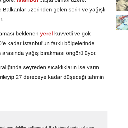
 Balkanlar üzerinden gelen serin ve yağışlı
r.
şlaması beklenen
yerel
kuvvetli ve gök
'e kadar İstanbul'un farklı bölgelerinde
m arasında yağış bırakması öngörülüyor.
lığında seyreden sıcaklıkların ise yarın
erileyip 27 dereceye kadar düşeceği tahmin
eri, son dakika gelişmeleri. Bu haber Anadolu Ajansı