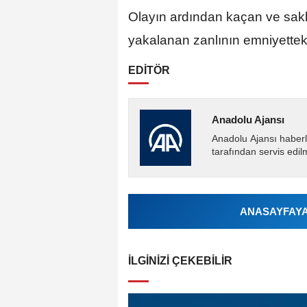
Olayın ardından kaçan ve sakla
yakalanan zanlının emniyetteki
EDİTÖR
Anadolu Ajansı
Anadolu Ajansı haberl
tarafından servis edil
ANASAYFAYA 
İLGINIZI ÇEKEBILIR