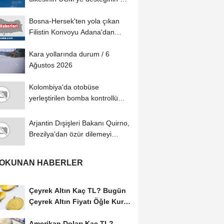
olduğunu...
Bosna-Hersek'ten yola çıkan
Filistin Konvoyu Adana'dan
ayrıldı
Kara yollarında durum / 6
Ağustos 2026
Kolombiya'da otobüse
yerleştirilen bomba kontrollü
şekilde imha edildi
Arjantin Dışişleri Bakanı Quirno,
Brezilya'dan özür dilemeyi
reddetti
 OKUNAN HABERLER
Çeyrek Altın Kaç TL? Bugün
Çeyrek Altın Fiyatı Öğle Kuru
(05...
Amerikan Doları Kaç TL?