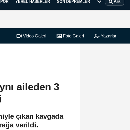
Ara
SPOR
YEREL HABERLER
SON DEPREMLER
Video Galeri
Foto Galeri
Yazarlar
ynı aileden 3
i
niyle çıkan kavgada
ağa verildi.