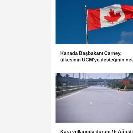
Kanada Başbakanı Carney,
ülkesinin UCM'ye desteğinin net
olduğunu açıkladı
Kara yollarında durum / 6 Ağust