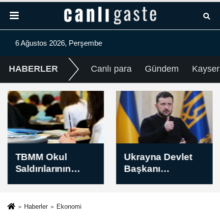
6 Ağustos 2026, Perşembe
HABERLER
Canlı para
Gündem
Kayser
TBMM Okul
Ukrayna Devlet
Saldırılarının
Başkanı
Nedenlerini
Zelenskiy,
Araştırma
Azerbaycan
Komisyonu,
Dışişleri Bakanı
Haberler
Ekonomi
raporunda yer
Bayramov ile