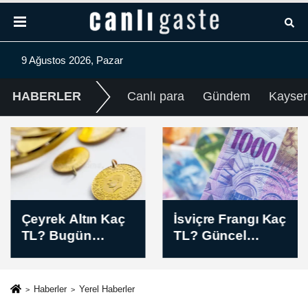
9 Ağustos 2026, Pazar
HABERLER
Canlı para
Gündem
Kayser
Çeyrek Altın Kaç
İsviçre Frangı Kaç
TL? Bugün
TL? Güncel
Çeyrek Altın
CHF/TL Sabah
Fiyatı Sabah Kuru
Kuru (09 Ağustos
(09 Ağustos 2026)
2026)
Haberler
Yerel Haberler