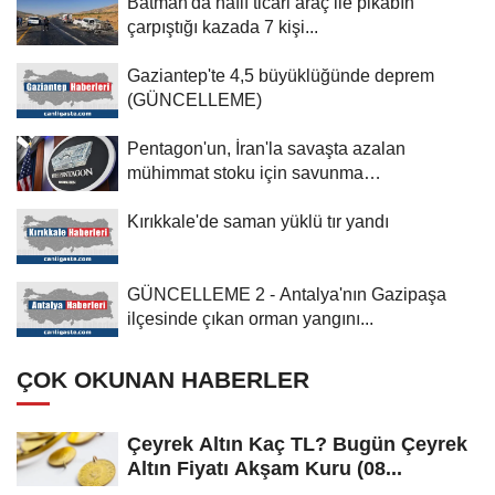
Batman'da hafif ticari araç ile pikabın
çarpıştığı kazada 7 kişi...
Gaziantep'te 4,5 büyüklüğünde deprem
(GÜNCELLEME)
Pentagon'un, İran'la savaşta azalan
mühimmat stoku için savunma
şirketlerinden...
Kırıkkale'de saman yüklü tır yandı
GÜNCELLEME 2 - Antalya'nın Gazipaşa
ilçesinde çıkan orman yangını...
ÇOK OKUNAN HABERLER
Çeyrek Altın Kaç TL? Bugün Çeyrek
Altın Fiyatı Akşam Kuru (08...