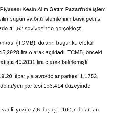
 Piyasası Kesin Alım Satım Pazarı'nda işlem
in bugün valörlü işlemlerinin basit getirisi
üzde 41,52 seviyesinde gerçekleşti.
nkası (TCMB), doların bugünkü efektif
 45,2928 lira olarak açıkladı. TCMB, önceki
atışta 45,2831 lira olarak belirlemişti.
8.20 itibarıyla avro/dolar paritesi 1,1753,
e dolar/yen paritesi 156,414 düzeyinde
n varili, yüzde 7,6 düşüşle 100,7 dolardan