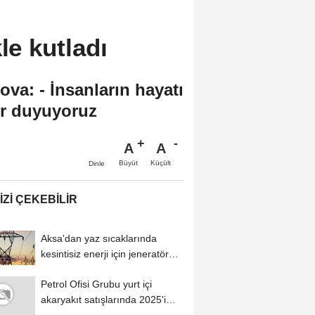
kle kutladı
va: - İnsanların hayatı
rur duyuyoruz
A
A
Büyüt
Küçült
Dinle
IZI ÇEKEBILIR
Aksa'dan yaz sıcaklarında
kesintisiz enerji için jeneratör
uyarısı
Petrol Ofisi Grubu yurt içi
akaryakıt satışlarında 2025'i