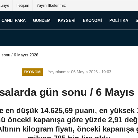
Künye
İletişim
Yayın İlkelerimiz
CANLI PARA
GÜNDEM
KAYSERI
EKONOMI
POLITIKA
n sonu / 6 Mayıs 2026
Yayınlanma: 06 Mayıs 2026 - 19:03
EKONOMI
salarda gün sonu / 6 Mayıs
e en düşük 14.625,69 puanı, en yüksek 
ü önceki kapanışa göre yüzde 2,91 değ
tının kilogram fiyatı, önceki kapanışa g