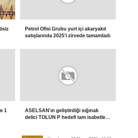
isiz
Petrol Ofisi Grubu yurt içi akaryakıt
satışlarında 2025'i zirvede tamamladı
e 1
ASELSAN'ın geliştirdiği sığınak
delici TOLUN P hedefi tam isabetle
vurdu