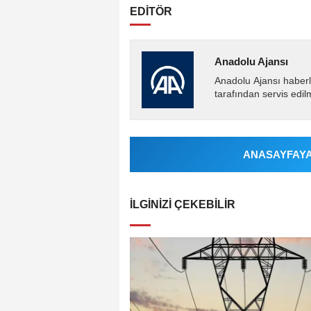
EDİTÖR
Anadolu Ajansı
Anadolu Ajansı haberl
tarafından servis edil
ANASAYFAYA 
İLGINIZI ÇEKEBILIR