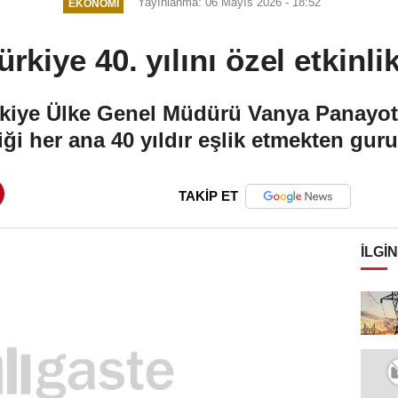
Yayınlanma: 06 Mayıs 2026 - 18:52
EKONOMI
rkiye 40. yılını özel etkinli
kiye Ülke Genel Müdürü Vanya Panayoto
iği her ana 40 yıldır eşlik etmekten gu
TAKİP ET
İLGIN