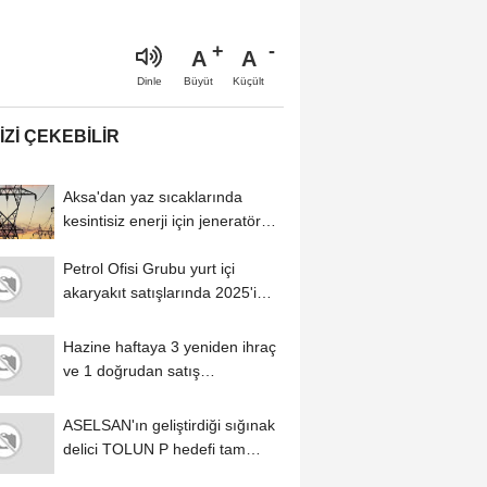
A
A
Büyüt
Küçült
Dinle
IZI ÇEKEBILIR
Aksa'dan yaz sıcaklarında
kesintisiz enerji için jeneratör
uyarısı
Petrol Ofisi Grubu yurt içi
akaryakıt satışlarında 2025'i
zirvede...
Hazine haftaya 3 yeniden ihraç
ve 1 doğrudan satış
gerçekleştirecek
ASELSAN'ın geliştirdiği sığınak
delici TOLUN P hedefi tam
isabetle...