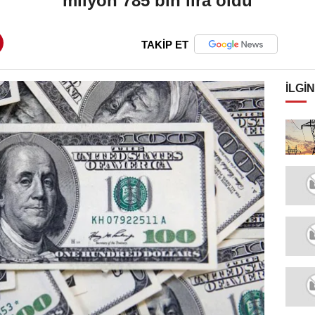
milyon 785 bin lira oldu
TAKİP ET
İLGIN