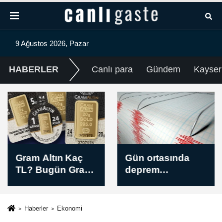
9 Ağustos 2026, Pazar
HABERLER
Canlı para
Gündem
Kayser
Gram Altın Kaç
Gün ortasında
TL? Bugün Gram
deprem
Altın Fiyatı Öğle
hareketliliği:
Kuru (09 Ağustos
Güncel liste
2026)
(09.08.2026)
Haberler
Ekonomi