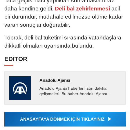
ilaca geçtik. İlacı yaptıktan sonra hasta biraz
daha kendine geldi.
Deli bal zehirlenmesi
acil
bir durumdur, müdahale edilmezse ölüme kadar
varan sonuçlar doğurabilir.
Toprak, deli bal tüketimi sırasında vatandaşlara
dikkatli olmaları uyarısında bulundu.
EDİTÖR
Anadolu Ajansı
Anadolu Ajansı haberleri, son dakika
gelişmeleri. Bu haber Anadolu Ajansı
tarafından servis edilmiştir. Anadolu Ajansı
tarafından geçilen tüm...
ANASAYFAYA DÖNMEK İÇİN TIKLAYINIZ