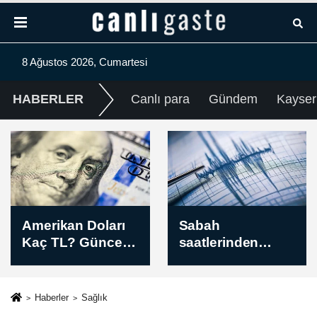
8 Ağustos 2026, Cumartesi
HABERLER
Canlı para
Gündem
Kayser
Sabah
Milli Dayanışma
saatlerinden
ve Toplumsal
itibaren
Bütünleşmenin
kaydedilen son
Güçlendirilmesin
depremler
e Dair Kanun
Haberler
Sağlık
(08.08.2026)
Teklifi TBMM