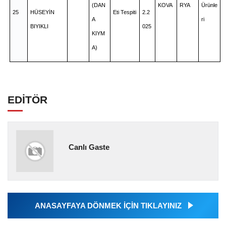
(DAN
KOVA
RYA
Ürünle
25
HÜSEYİN
Eti Tespiti
2.2
A
ri
BIYIKLI
025
KIYM
A)
EDİTÖR
Canlı Gaste
ANASAYFAYA DÖNMEK İÇİN TIKLAYINIZ