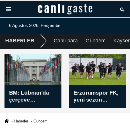
6 Ağustos 2026, Perşembe
HABERLER
Canlı para
Gündem
Kayser
BM: Lübnan'da
Erzurumspor FK,
çerçeve
yeni sezon
anlaşmasının
öncesi kamp
ardından askeri
programını
faaliyetlerdeki en
tamamladı
Haberler
Gündem
keskin tırmanış