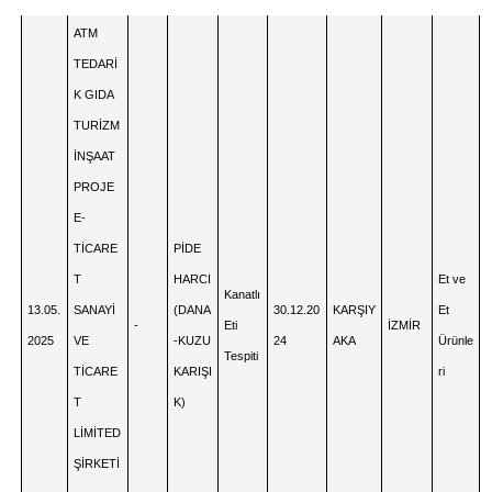
ATM
TEDARİ
K GIDA
TURİZM
İNŞAAT
PROJE
E-
TİCARE
PİDE
T
HARCI
Et ve
Kanatlı
13.05.
SANAYİ
(DANA
30.12.20
KARŞIY
Et
-
Eti
İZMİR
2025
VE
-KUZU
24
AKA
Ürünle
Tespiti
TİCARE
KARIŞI
ri
T
K)
LİMİTED
ŞİRKETİ