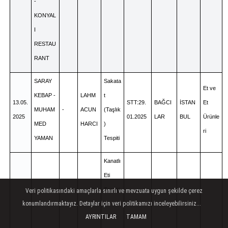
-
KONYAL
I
RESTAU
RANT
SARAY
Sakata
Et ve
KEBAP -
LAHM
t
13.05.
STT:29.
BAĞCI
İSTAN
Et
MUHAM
-
ACUN
(Taşlık
2025
01.2025
LAR
BUL
Ürünle
MED
HARCI
)
ri
YAMAN
Tespiti
Kanatlı
Eti
Tespiti,
Veri politikasındaki amaçlarla sınırlı ve mevzuata uygun şekilde çerez
konumlandırmaktayız. Detaylar için veri politikamızı inceleyebilirsiniz...
AYRINTILAR
TAMAM