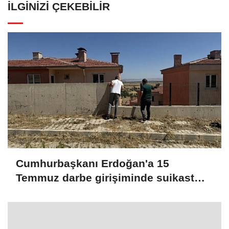
İLGINIZI ÇEKEBILIR
Cumhurbaşkanı Erdoğan'a 15
Temmuz darbe girişiminde suikast
teşebbüsünde bulunan FETÖ
mensubu yakalandı (GÜNCELLEME 2)