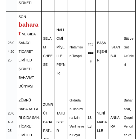
ŞİRKETİ
SON
bahara
HALL
t
VE GIDA
SELA
OMİ
Süt ve
28.0
SANAYİ
BAŞA
###
M
MİŞE
Natamisi
İSTAN
Süt
4.20
TİCARET
KŞEHİ
###
CHEE
LLE
n Tespiti
BUL
Ürünle
25
LİMİTED
R
#
SE
PEYN
ri
ŞİRKETİ-
İR
BAHARAT
DÜNYASI
ZÜMRÜT
Gıdada
Bahar
ZÜMR
BAHARATLA
Kullanımı
atlar,
28.0
ÜT
TATLI
YENİ
RI GIDA SAN.
na İzin
13.
ANKA
Çeşni
4.20
BAHA
BİBE
MAHA
TİCARET
Verilmeye
Eyl
RA
Vericil
25
RATL
R
LLE
LİMİTED
n Boya
er ve