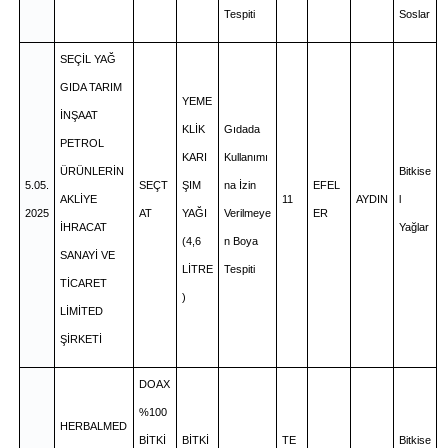
Tespiti
Soslar
SEÇİL YAĞ
GIDA TARIM
YEME
İNŞAAT
KLİK
Gıdada
PETROL
KARI
Kullanımı
ÜRÜNLERİN
Bitkise
5.05.
SEÇT
ŞIM
na İzin
EFEL
AKLİYE
11
AYDIN
l
2025
AT
YAĞI
Verilmeye
ER
İHRACAT
Yağlar
(4,6
n Boya
SANAYİ VE
LİTRE
Tespiti
TİCARET
)
LİMİTED
ŞİRKETİ
DOAX
%100
HERBALMED
BİTKİ
BİTKİ
TE
Bitkise