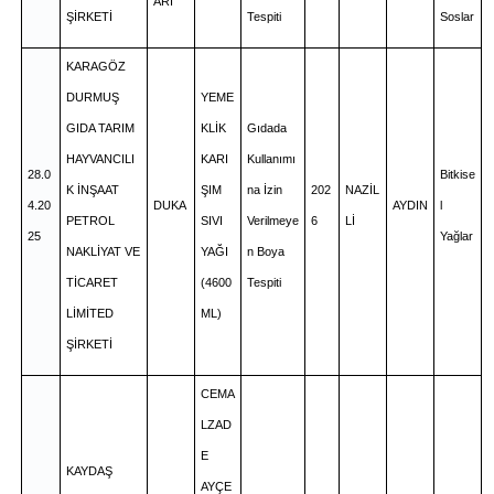
ARI
ŞİRKETİ
Tespiti
Soslar
KARAGÖZ
DURMUŞ
YEME
GIDA TARIM
KLİK
Gıdada
HAYVANCILI
KARI
Kullanımı
28.0
Bitkise
K İNŞAAT
ŞIM
na İzin
202
NAZİL
4.20
DUKA
AYDIN
l
PETROL
SIVI
Verilmeye
6
Lİ
25
Yağlar
NAKLİYAT VE
YAĞI
n Boya
TİCARET
(4600
Tespiti
LİMİTED
ML)
ŞİRKETİ
CEMA
LZAD
E
KAYDAŞ
AYÇE