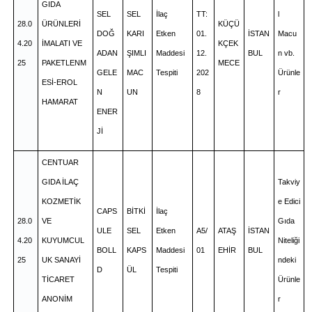
GIDA
SEL
SEL
İlaç
TT:
l
28.0
ÜRÜNLERİ
KÜÇÜ
DOĞ
KARI
Etken
01.
İSTAN
Macu
4.20
İMALATI VE
KÇEK
ADAN
ŞIMLI
Maddesi
12.
BUL
n vb.
25
PAKETLENM
MECE
GELE
MAC
Tespiti
202
Ürünle
ESİ-EROL
N
UN
8
r
HAMARAT
ENER
Jİ
CENTUAR
GIDA İLAÇ
Takviy
KOZMETİK
e Edici
CAPS
BİTKİ
İlaç
28.0
VE
Gıda
ULE
SEL
Etken
A5/
ATAŞ
İSTAN
4.20
KUYUMCUL
Niteliği
BOLL
KAPS
Maddesi
01
EHİR
BUL
25
UK SANAYİ
ndeki
D
ÜL
Tespiti
TİCARET
Ürünle
ANONİM
r