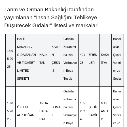
Tarım ve Orman Bakanlığı tarafından
yayımlanan "İnsan Sağlığını Tehlikeye
Düşürecek Gıdalar" listesi ve markalar:
HALİL
Gıdada
Bahar
KARADAĞ
KAJU
Kullanımı
atlar,
13.0
GIDA SANAYİ
HALK
N
na İzin
401
EREN
SAKA
Çeşni
5.20
VE TİCARET
TAN
ÇEŞN
Verilmeye
25
LER
RYA
Vericil
25
LİMİTED
İSİ
n Boya
er ve
ŞİRKETİ
Tespiti
Soslar
Gıdada
Bahar
Kullanımı
atlar,
13.0
ARDA
105
GAZİ
ÖZLEM
SUMA
na İzin
ŞEHİT
Çeşni
5.20
BAHA
202
ANTE
ALPDOĞAN
K
Verilmeye
KAMİL
Vericil
25
RAT
4
P
n Boya
er ve