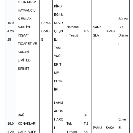
GIDA TARIM
KİRD
HAYVANCILI
EĞİ &
K EMLAK
Süt ve
16.0
CEMA
MISIR
NAKLİYE
Natamisi
ŞARKI
Süt
4.20
LZAD
ÇEŞN
455
SİVAS
İNŞAAT
n Tespiti
ŞLA
Ürünle
25
E
İLİ
TİCARET VE
ri
TAM
SANAYİ
YAĞLI
LİMİTED
ERİT
ŞİRKETİ
ME
PEYN
İRİ
LAHM
ACUN
BAĞ
ST
HARC
Et ve
16.0
KONAKLARI
Tek
T:2
I
PAMU
SAKA
Et
4.20
CAFE-BÜFE-
-
Tırnaklı
8.0