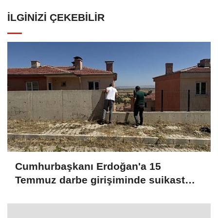
İLGINIZI ÇEKEBILIR
Cumhurbaşkanı Erdoğan'a 15
Temmuz darbe girişiminde suikast
teşebbüsünde bulunan FETÖ
mensubu yakalandı (GÜNCELLEME 2)