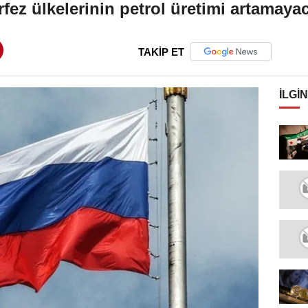
fez ülkelerinin petrol üretimi artamaya
TAKİP ET
İLGIN