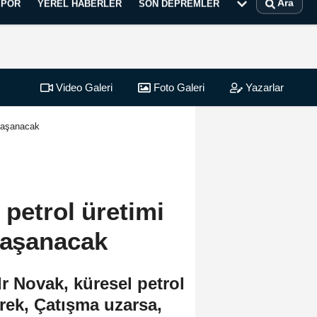
Ara
SPOR
YEREL HABERLER
SON DEPREMLER
Video Galeri
Foto Galeri
Yazarlar
 yaşanacak
petrol üretimi
 yaşanacak
 Novak, küresel petrol
rek, Çatışma uzarsa,