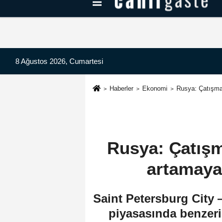
Kayseri Haberleri
Can Radyo Dinle
8 Ağustos 2026, Cumartesi
Haberler
Ekonomi
Rusya: Çatışma 
Rusya: Çatışm
artamayac
Saint Petersburg City
piyasasında benzeri