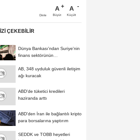
A
A
Büyüt
Küçült
Dinle
IZI ÇEKEBILIR
Dünya Bankası'ndan Suriye'nin
finans sektörünün
modernizasyonu için...
AB, 348 uyduluk güvenli iletişim
ağı kuracak
ABD'de tüketici kredileri
haziranda arttı
ABD'den İran ile bağlantılı kripto
para borsalarına yaptırım
SEDDK ve TOBB heyetleri