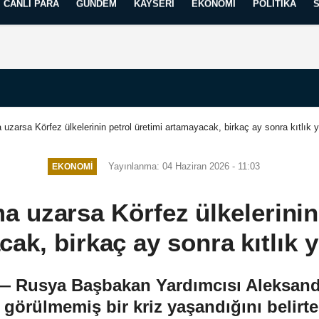
CANLI PARA
GÜNDEM
KAYSERI
EKONOMI
POLITIKA
Künye
İletişim
Yayın İlkelerimiz
uzarsa Körfez ülkelerinin petrol üretimi artamayacak, birkaç ay sonra kıtlık
Yayınlanma: 04 Haziran 2026 - 11:03
EKONOMI
a uzarsa Körfez ülkelerinin 
ak, birkaç ay sonra kıtlık
 — Rusya Başbakan Yardımcısı Aleksandr
 görülmemiş bir kriz yaşandığını belirte