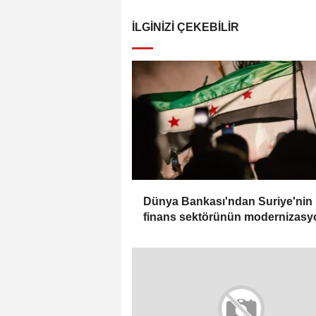
İLGINIZI ÇEKEBILIR
Dünya Bankası'ndan Suriye'nin
finans sektörünün modernizas
için 100 milyon dolarlık hibe