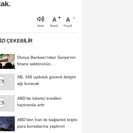
cak.
A
A
Büyüt
Küçült
Dinle
IZI ÇEKEBILIR
Dünya Bankası'ndan Suriye'nin
finans sektörünün
modernizasyonu için...
AB, 348 uyduluk güvenli iletişim
ağı kuracak
ABD'de tüketici kredileri
haziranda arttı
ABD'den İran ile bağlantılı kripto
para borsalarına yaptırım