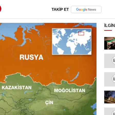
TAKİP ET
İLGIN