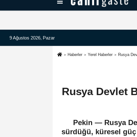
Kayseri Haberleri
Can Radyo Dinle
9 Ağustos 2026, Pazar
Haberler
Yerel Haberler
Rusya Devl
Rusya Devlet B
Pekin — Rusya Dev
sürdüğü, küresel güç 