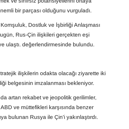
irmek ve sınırsız potansiyellerini ortaya
önemli bir parçası olduğunu vurguladı.
i Komşuluk, Dostluk ve İşbirliği Anlaşması
Bugün, Rus-Çin ilişkileri gerçekten eşi
ye ulaştı. değerlendirmesinde bulundu.
ratejik ilişkilerin odakta olacağı ziyarette iki
liği belgesinin imzalanması bekleniyor.
da artan rekabet ve jeopolitik gerilimler,
ABD ve müttefikleri karşısında benzer
a bulunan Rusya ile Çin'i yakınlaştırdı.