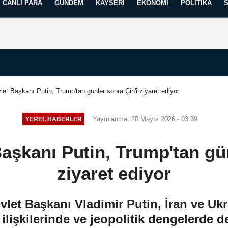
CANLI PARA
GÜNDEM
KAYSERI
EKONOMI
POLITIKA
Künye
İletişim
Yayın İlkelerimiz
et Başkanı Putin, Trump'tan günler sonra Çin'i ziyaret ediyor
Yayınlanma: 20 Mayıs 2026 - 03:39
YEREL HABERLER
aşkanı Putin, Trump'tan gün
ziyaret ediyor
let Başkanı Vladimir Putin, İran ve Ukr
ilişkilerinde ve jeopolitik dengelerde d