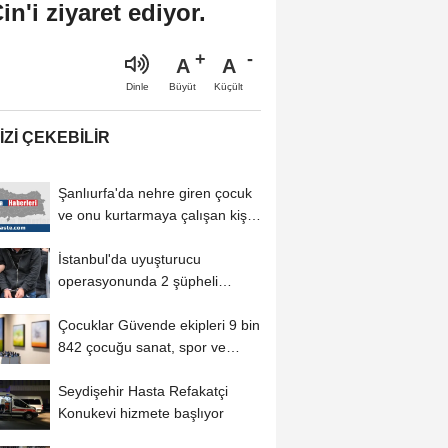
'i ziyaret ediyor.
A
A
Büyüt
Küçült
Dinle
IZI ÇEKEBILIR
Şanlıurfa'da nehre giren çocuk
ve onu kurtarmaya çalışan kişi
boğuldu
İstanbul'da uyuşturucu
operasyonunda 2 şüpheli
tutuklandı
Çocuklar Güvende ekipleri 9 bin
842 çocuğu sanat, spor ve
sosyal faaliyetlere...
Seydişehir Hasta Refakatçi
Konukevi hizmete başlıyor