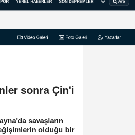
Ara
SPOR
YEREL HABERLER
SON DEPREMLER
Video Galeri
Foto Galeri
Yazarlar
ler sonra Çin'i
ayna'da savaşların
eğişimlerin olduğu bir