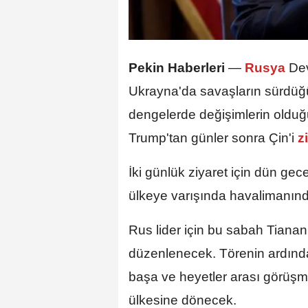
Pekin Haberleri
—
Rusya
Dev
Ukrayna'da savaşların sürdüğü, 
dengelerde değişimlerin oldu
Trump'tan günler sonra Çin'i
z
İki günlük ziyaret için dün gec
ülkeye varışında havalimanın
Rus lider için bu sabah Tiana
düzenlenecek. Törenin ardında
başa ve heyetler arası görüşm
ülkesine dönecek.