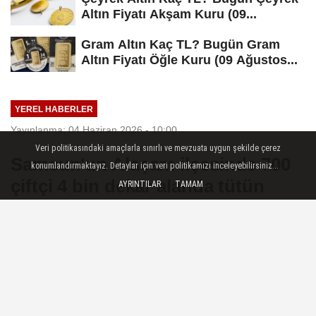
Altın Fiyatı Akşam Kuru (09...
Gram Altın Kaç TL? Bugün Gram
Altın Fiyatı Öğle Kuru (09 Ağustos...
YEREL HABERLER
Yayınlanma: 04 Haziran 2026 - 10:00
Veri politikasındaki amaçlarla sınırlı ve mevzuata uygun şekilde çerez
Samsun'un Alaçam ilçesinde 700
konumlandırmaktayız. Detaylar için veri politikamızı inceleyebilirsiniz...
çiftçi 4 bin dekar alanda tütün
AYRINTILAR
TAMAM
dikimine başladı
Samsun — Samsun'un Alaçam ilçesinde,
tütün dikim sezonunun başlamasıyla
üreticiler tarlalara girdi.