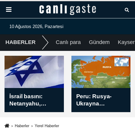
10 Ağustos 2026, Pazartesi
HABERLER
Canlı para
Gündem
Kayser
Peru: Rusya-
İsrail'in Gazze
Ukrayna
Şeridi'ne
Savaşı'nda 11
düzenlediği
vatandaşımız
saldırılarda 7
öldü
Filistinli yaralandı
Haberler
Yerel Haberler